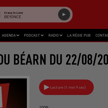
Crazy In Love
BEYONCE
AGENDA
PODCAST
RADIO
LA RÉGIE PUB
CONTA
DU BÉARN DU 22/08/20
Lecture (1 min 9 sec)
100%