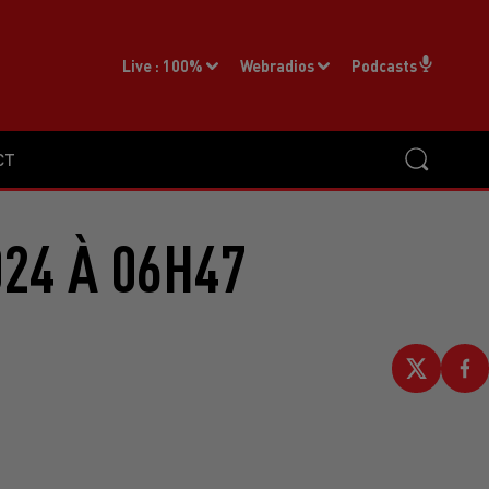
Live :
100%
Webradios
Podcasts
CT
24 À 06H47