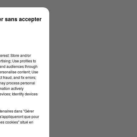
r sans accepter
erest: Store and/or
tising; Use profiles to
tand audiences through
personalise content; Use
 fraud, and fix errors;
 may process personal
mation actively
vices; Identify devices
rtenaires dans "Gérer
s'appliqueront que pour
les cookies" situé en