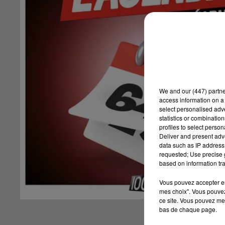
We and
our (447) partn
access information on a 
select personalised ad
statistics or combinatio
profiles to select person
Deliver and present adv
data such as IP address 
requested; Use precise g
based on information tra
Vous pouvez accepter en 
mes choix". Vous pouvez
ce site. Vous pouvez met
bas de chaque page.