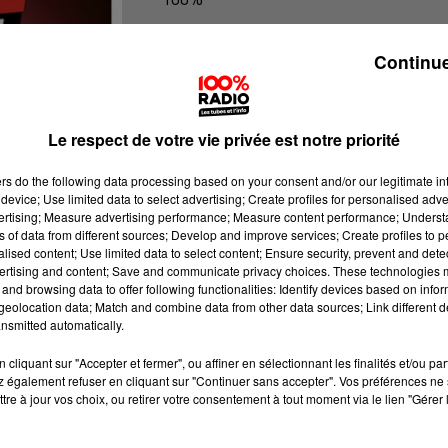
100% Radio l'agenda du Béarn
Continue
Le respect de votre vie privée est notre priorité
ers
do the following data processing based on your consent and/or our legitimate int
device; Use limited data to select advertising; Create profiles for personalised adver
vertising; Measure advertising performance; Measure content performance; Unders
ns of data from different sources; Develop and improve services; Create profiles to 
alised content; Use limited data to select content; Ensure security, prevent and detect
ertising and content; Save and communicate privacy choices. These technologies
and browsing data to offer following functionalities: Identify devices based on infor
eolocation data; Match and combine data from other data sources; Link different de
nsmitted automatically.
cliquant sur "Accepter et fermer", ou affiner en sélectionnant les finalités et/ou pa
 également refuser en cliquant sur "Continuer sans accepter". Vos préférences ne 
tre à jour vos choix, ou retirer votre consentement à tout moment via le lien "Gérer 