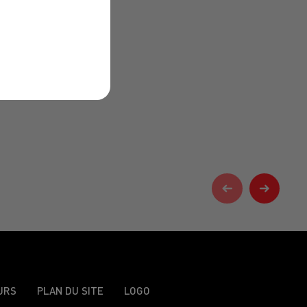
URS
PLAN DU SITE
LOGO