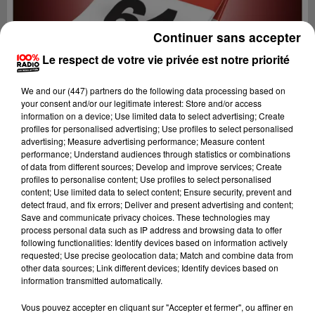
Continuer sans accepter
Le respect de votre vie privée est notre priorité
We and
our (447) partners
do the following data processing based on
your consent and/or our legitimate interest: Store and/or access
information on a device; Use limited data to select advertising; Create
profiles for personalised advertising; Use profiles to select personalised
advertising; Measure advertising performance; Measure content
performance; Understand audiences through statistics or combinations
of data from different sources; Develop and improve services; Create
profiles to personalise content; Use profiles to select personalised
content; Use limited data to select content; Ensure security, prevent and
detect fraud, and fix errors; Deliver and present advertising and content;
Lecture (3 min 47 sec)
Save and communicate privacy choices. These technologies may
process personal data such as IP address and browsing data to offer
following functionalities: Identify devices based on information actively
requested; Use precise geolocation data; Match and combine data from
other data sources; Link different devices; Identify devices based on
100%
information transmitted automatically.
100% Radio l'agenda du Béarn
Vous pouvez accepter en cliquant sur "Accepter et fermer", ou affiner en