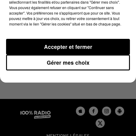
sélectionnant les finalités et/ou partenaires dans "Gérer mes choix".
22 juin 2024 - 3 min 47 sec
Vous pouvez également refuser en cliquant sur "Continuer sans
L'AGENDA DU BÉARN DU 22/06/2024 À 11H37
accepter". Vos préférences ne s'appliqueront que pour ce site. Vous
pouvez mettre à jour vos choix, ou retirer votre consentement à tout
moment via le lien "Gérer les cookies" situé en bas de chaque page.
Podcasts agendas du Béarn
Accepter et fermer
Gérer mes choix
MENTIONS LÉGALES