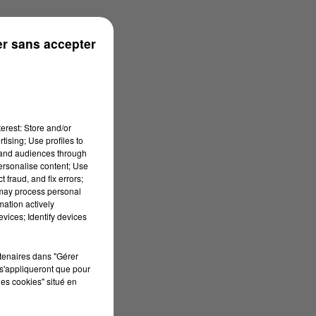
r sans accepter
erest: Store and/or
tising; Use profiles to
tand audiences through
personalise content; Use
 fraud, and fix errors;
 may process personal
mation actively
vices; Identify devices
rtenaires dans "Gérer
s'appliqueront que pour
les cookies" situé en