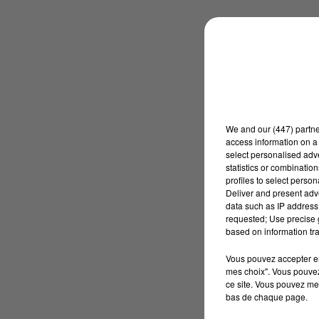
We and
our (447) partn
access information on a 
select personalised ad
statistics or combinatio
profiles to select person
Deliver and present adv
data such as IP address 
requested; Use precise g
based on information tra
Vous pouvez accepter en 
mes choix". Vous pouvez
ce site. Vous pouvez met
bas de chaque page.