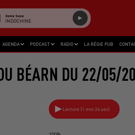
3eme Sexe
INDOCHINE
AGENDA
PODCAST
RADIO
LA RÉGIE PUB
CONTA
DU BÉARN DU 22/05/20
Lecture (1 min 24 sec)
100%