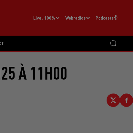
Live :
100%
Webradios
Podcasts
CT
25 À 11H00