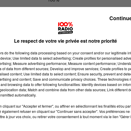
100% Radio l'agenda du Béarn
Continue
Le respect de votre vie privée est notre priorité
ers
do the following data processing based on your consent and/or our legitimate int
device; Use limited data to select advertising; Create profiles for personalised adver
vertising; Measure advertising performance; Measure content performance; Unders
ns of data from different sources; Develop and improve services; Create profiles to 
alised content; Use limited data to select content; Ensure security, prevent and detect
ertising and content; Save and communicate privacy choices. These technologies
and browsing data to offer following functionalities: Identify devices based on infor
eolocation data; Match and combine data from other data sources; Link different de
nsmitted automatically.
cliquant sur "Accepter et fermer", ou affiner en sélectionnant les finalités et/ou pa
 également refuser en cliquant sur "Continuer sans accepter". Vos préférences ne 
tre à jour vos choix, ou retirer votre consentement à tout moment via le lien "Gérer 