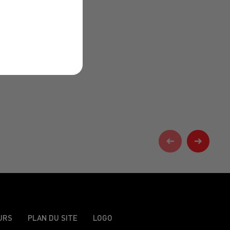
URS
PLAN DU SITE
LOGO