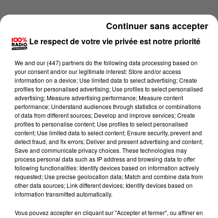
Continuer sans accepter
Le respect de votre vie privée est notre priorité
We and
our (447) partners
do the following data processing based on
your consent and/or our legitimate interest: Store and/or access
information on a device; Use limited data to select advertising; Create
profiles for personalised advertising; Use profiles to select personalised
advertising; Measure advertising performance; Measure content
performance; Understand audiences through statistics or combinations
of data from different sources; Develop and improve services; Create
profiles to personalise content; Use profiles to select personalised
content; Use limited data to select content; Ensure security, prevent and
detect fraud, and fix errors; Deliver and present advertising and content;
Lecture (1 min 14 sec)
Save and communicate privacy choices. These technologies may
process personal data such as IP address and browsing data to offer
following functionalities: Identify devices based on information actively
requested; Use precise geolocation data; Match and combine data from
other data sources; Link different devices; Identify devices based on
100%
information transmitted automatically.
100% Radio l'agenda du Béarn
Vous pouvez accepter en cliquant sur "Accepter et fermer", ou affiner en