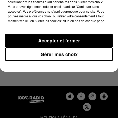
sélectionnant les finalités et/ou partenaires dans "Gérer mes choix".
21 mai 2025 - 1 min 14 sec
Vous pouvez également refuser en cliquant sur "Continuer sans
L'AGENDA DU BÉARN DU 21/05/2025 À 06H46
accepter". Vos préférences ne s'appliqueront que pour ce site. Vous
pouvez mettre à jour vos choix, ou retirer votre consentement à tout
moment via le lien "Gérer les cookies" situé en bas de chaque page.
Podcasts agendas du Béarn
Accepter et fermer
Gérer mes choix
MENTIONS LÉGALES