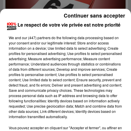
Continuer sans accepter
Le respect de votre vie privée est notre priorité
We and
our (447) partners
do the following data processing based on
your consent and/or our legitimate interest: Store and/or access
information on a device; Use limited data to select advertising; Create
profiles for personalised advertising; Use profiles to select personalised
advertising; Measure advertising performance; Measure content
performance; Understand audiences through statistics or combinations
of data from different sources; Develop and improve services; Create
profiles to personalise content; Use profiles to select personalised
content; Use limited data to select content; Ensure security, prevent and
detect fraud, and fix errors; Deliver and present advertising and content;
Lecture (1 min 14 sec)
Save and communicate privacy choices. These technologies may
process personal data such as IP address and browsing data to offer
following functionalities: Identify devices based on information actively
requested; Use precise geolocation data; Match and combine data from
other data sources; Link different devices; Identify devices based on
100%
information transmitted automatically.
100% Radio l'agenda du Béarn
Vous pouvez accepter en cliquant sur "Accepter et fermer", ou affiner en