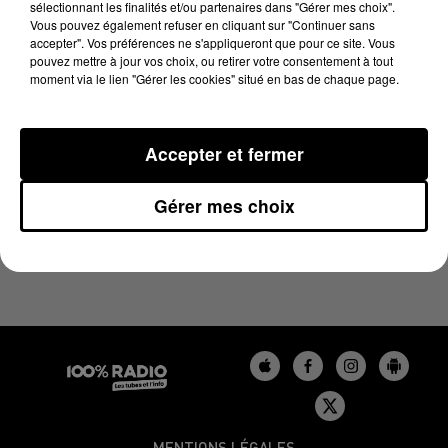
sélectionnant les finalités et/ou partenaires dans "Gérer mes choix".
21 février 2024 - 1 min 14 sec
Vous pouvez également refuser en cliquant sur "Continuer sans
L'AGENDA DU BÉARN DU 21/02/2024 À 06H47
accepter". Vos préférences ne s'appliqueront que pour ce site. Vous
pouvez mettre à jour vos choix, ou retirer votre consentement à tout
moment via le lien "Gérer les cookies" situé en bas de chaque page.
Podcasts agendas du Béarn
Accepter et fermer
Gérer mes choix
MENTIONS LÉGALES