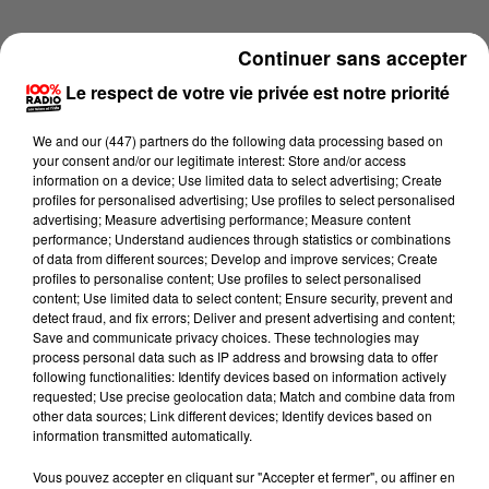
Continuer sans accepter
Le respect de votre vie privée est notre priorité
We and
our (447) partners
do the following data processing based on
your consent and/or our legitimate interest: Store and/or access
information on a device; Use limited data to select advertising; Create
profiles for personalised advertising; Use profiles to select personalised
advertising; Measure advertising performance; Measure content
performance; Understand audiences through statistics or combinations
of data from different sources; Develop and improve services; Create
profiles to personalise content; Use profiles to select personalised
content; Use limited data to select content; Ensure security, prevent and
detect fraud, and fix errors; Deliver and present advertising and content;
Lecture (1 min 16 sec)
Save and communicate privacy choices. These technologies may
process personal data such as IP address and browsing data to offer
following functionalities: Identify devices based on information actively
requested; Use precise geolocation data; Match and combine data from
other data sources; Link different devices; Identify devices based on
100%
information transmitted automatically.
100% Radio l'agenda du Béarn
Vous pouvez accepter en cliquant sur "Accepter et fermer", ou affiner en