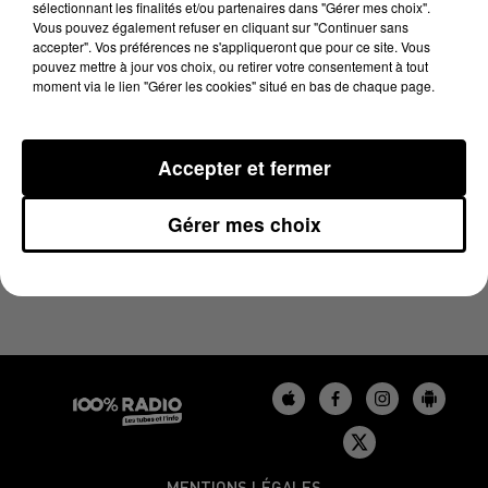
sélectionnant les finalités et/ou partenaires dans "Gérer mes choix".
20 novembre 2025 - 1 min 16 sec
Vous pouvez également refuser en cliquant sur "Continuer sans
L'AGENDA DU BÉARN DU 20/11/2025 À 11H39
accepter". Vos préférences ne s'appliqueront que pour ce site. Vous
pouvez mettre à jour vos choix, ou retirer votre consentement à tout
moment via le lien "Gérer les cookies" situé en bas de chaque page.
Podcasts agendas du Béarn
Accepter et fermer
Gérer mes choix
MENTIONS LÉGALES