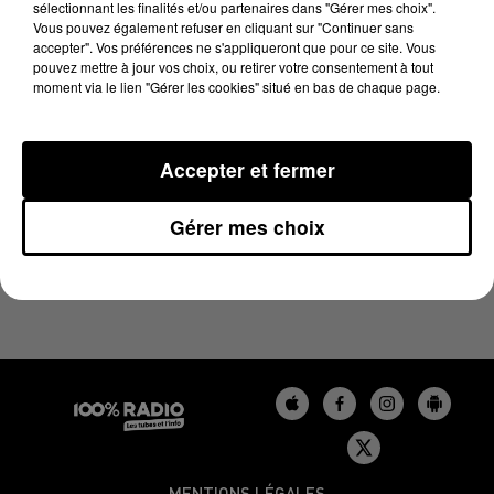
sélectionnant les finalités et/ou partenaires dans "Gérer mes choix".
20 août 2025 - 5 min 33 sec
Vous pouvez également refuser en cliquant sur "Continuer sans
L'AGENDA DU BÉARN DU 20/08/2025 À 18H37
accepter". Vos préférences ne s'appliqueront que pour ce site. Vous
pouvez mettre à jour vos choix, ou retirer votre consentement à tout
moment via le lien "Gérer les cookies" situé en bas de chaque page.
Podcasts agendas du Béarn
Accepter et fermer
Gérer mes choix
MENTIONS LÉGALES