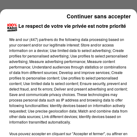
Continuer sans accepter
Le respect de votre vie privée est notre priorité
We and
our (447) partners
do the following data processing based on
your consent and/or our legitimate interest: Store and/or access
information on a device; Use limited data to select advertising; Create
profiles for personalised advertising; Use profiles to select personalised
advertising; Measure advertising performance; Measure content
performance; Understand audiences through statistics or combinations
of data from different sources; Develop and improve services; Create
profiles to personalise content; Use profiles to select personalised
content; Use limited data to select content; Ensure security, prevent and
detect fraud, and fix errors; Deliver and present advertising and content;
Lecture (5 min 33 sec)
Save and communicate privacy choices. These technologies may
process personal data such as IP address and browsing data to offer
following functionalities: Identify devices based on information actively
requested; Use precise geolocation data; Match and combine data from
other data sources; Link different devices; Identify devices based on
100%
information transmitted automatically.
100% Radio l'agenda du Béarn
Vous pouvez accepter en cliquant sur "Accepter et fermer", ou affiner en