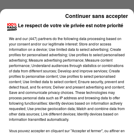
Continuer sans accepter
Le respect de votre vie privée est notre priorité
We and
our (447) partners
do the following data processing based on
your consent and/or our legitimate interest: Store and/or access
information on a device; Use limited data to select advertising; Create
profiles for personalised advertising; Use profiles to select personalised
advertising; Measure advertising performance; Measure content
performance; Understand audiences through statistics or combinations
of data from different sources; Develop and improve services; Create
profiles to personalise content; Use profiles to select personalised
content; Use limited data to select content; Ensure security, prevent and
detect fraud, and fix errors; Deliver and present advertising and content;
Lecture (1 min 24 sec)
Save and communicate privacy choices. These technologies may
process personal data such as IP address and browsing data to offer
following functionalities: Identify devices based on information actively
requested; Use precise geolocation data; Match and combine data from
other data sources; Link different devices; Identify devices based on
100%
information transmitted automatically.
100% Radio l'agenda du Béarn
Vous pouvez accepter en cliquant sur "Accepter et fermer", ou affiner en