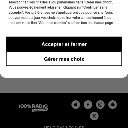
sélectionnant les finalités et/ou partenaires dans "Gérer mes choix".
20 juin 2025 - 1 min 24 sec
Vous pouvez également refuser en cliquant sur "Continuer sans
L'AGENDA DU BÉARN DU 20/06/2025 À 10H00
accepter". Vos préférences ne s'appliqueront que pour ce site. Vous
pouvez mettre à jour vos choix, ou retirer votre consentement à tout
moment via le lien "Gérer les cookies" situé en bas de chaque page.
Podcasts agendas du Béarn
Accepter et fermer
Gérer mes choix
MENTIONS LÉGALES