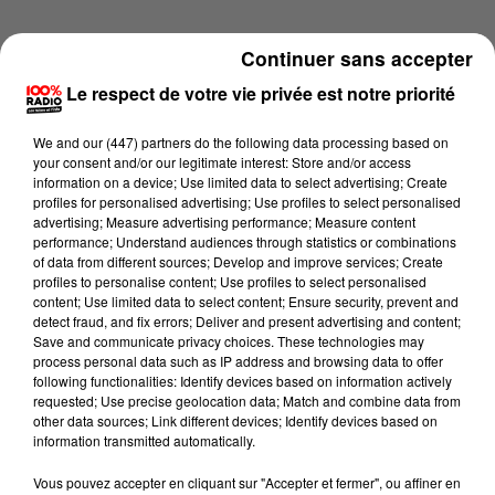
Continuer sans accepter
Le respect de votre vie privée est notre priorité
We and
our (447) partners
do the following data processing based on
your consent and/or our legitimate interest: Store and/or access
information on a device; Use limited data to select advertising; Create
profiles for personalised advertising; Use profiles to select personalised
advertising; Measure advertising performance; Measure content
performance; Understand audiences through statistics or combinations
of data from different sources; Develop and improve services; Create
profiles to personalise content; Use profiles to select personalised
content; Use limited data to select content; Ensure security, prevent and
detect fraud, and fix errors; Deliver and present advertising and content;
Lecture (1 min 16 sec)
Save and communicate privacy choices. These technologies may
process personal data such as IP address and browsing data to offer
following functionalities: Identify devices based on information actively
requested; Use precise geolocation data; Match and combine data from
other data sources; Link different devices; Identify devices based on
100%
information transmitted automatically.
100% Radio l'agenda du Béarn
Vous pouvez accepter en cliquant sur "Accepter et fermer", ou affiner en