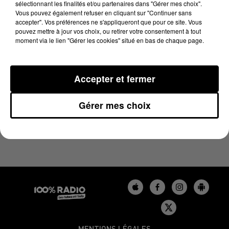
sélectionnant les finalités et/ou partenaires dans "Gérer mes choix".
16 mai 2025 - 1 min 16 sec
Vous pouvez également refuser en cliquant sur "Continuer sans
L'AGENDA DU BÉARN DU 16/05/2025 À 10H41
accepter". Vos préférences ne s'appliqueront que pour ce site. Vous
pouvez mettre à jour vos choix, ou retirer votre consentement à tout
moment via le lien "Gérer les cookies" situé en bas de chaque page.
Podcasts agendas du Béarn
Accepter et fermer
Gérer mes choix
MENTIONS LÉGALES