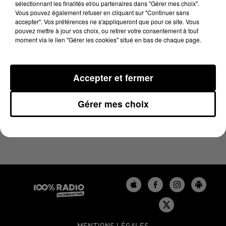
sélectionnant les finalités et/ou partenaires dans "Gérer mes choix".
16 avril 2025 - 1 min 12 sec
Vous pouvez également refuser en cliquant sur "Continuer sans
L'AGENDA DU BÉARN DU 16/04/2025 À 10H40
accepter". Vos préférences ne s'appliqueront que pour ce site. Vous
pouvez mettre à jour vos choix, ou retirer votre consentement à tout
moment via le lien "Gérer les cookies" situé en bas de chaque page.
Podcasts agendas du Béarn
Accepter et fermer
Gérer mes choix
MENTIONS LÉGALES