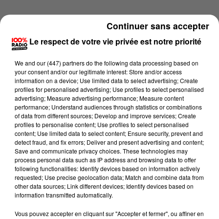
Continuer sans accepter
Le respect de votre vie privée est notre priorité
We and
our (447) partners
do the following data processing based on
your consent and/or our legitimate interest: Store and/or access
information on a device; Use limited data to select advertising; Create
profiles for personalised advertising; Use profiles to select personalised
advertising; Measure advertising performance; Measure content
performance; Understand audiences through statistics or combinations
of data from different sources; Develop and improve services; Create
profiles to personalise content; Use profiles to select personalised
content; Use limited data to select content; Ensure security, prevent and
detect fraud, and fix errors; Deliver and present advertising and content;
Lecture (1 min 12 sec)
Save and communicate privacy choices. These technologies may
process personal data such as IP address and browsing data to offer
following functionalities: Identify devices based on information actively
requested; Use precise geolocation data; Match and combine data from
other data sources; Link different devices; Identify devices based on
100%
information transmitted automatically.
100% Radio l'agenda du Béarn
Vous pouvez accepter en cliquant sur "Accepter et fermer", ou affiner en