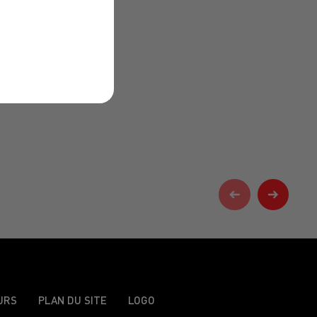
URS
PLAN DU SITE
LOGO