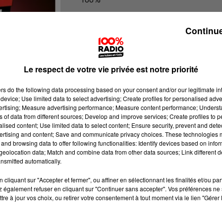
100% Radio l'agenda du Béarn
Continue
Le respect de votre vie privée est notre priorité
ers
do the following data processing based on your consent and/or our legitimate int
device; Use limited data to select advertising; Create profiles for personalised adver
vertising; Measure advertising performance; Measure content performance; Unders
ns of data from different sources; Develop and improve services; Create profiles to 
alised content; Use limited data to select content; Ensure security, prevent and detect
ertising and content; Save and communicate privacy choices. These technologies
and browsing data to offer following functionalities: Identify devices based on infor
eolocation data; Match and combine data from other data sources; Link different de
nsmitted automatically.
cliquant sur "Accepter et fermer", ou affiner en sélectionnant les finalités et/ou pa
 également refuser en cliquant sur "Continuer sans accepter". Vos préférences ne 
tre à jour vos choix, ou retirer votre consentement à tout moment via le lien "Gérer 