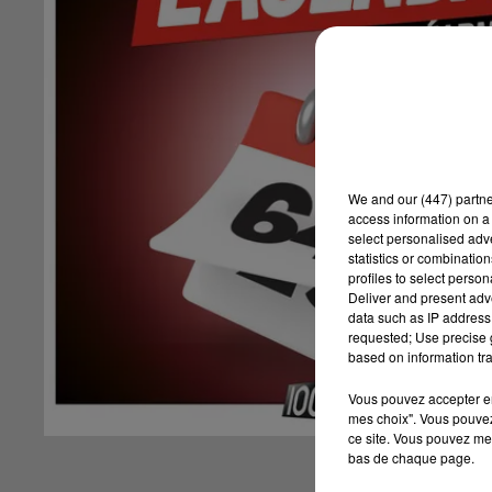
We and
our (447) partn
access information on a 
select personalised ad
statistics or combinatio
profiles to select person
Deliver and present adv
data such as IP address 
requested; Use precise g
based on information tra
Vous pouvez accepter en 
mes choix". Vous pouvez
ce site. Vous pouvez met
bas de chaque page.