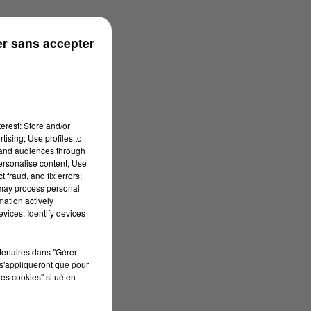
r sans accepter
erest: Store and/or
tising; Use profiles to
tand audiences through
personalise content; Use
 fraud, and fix errors;
 may process personal
mation actively
vices; Identify devices
rtenaires dans "Gérer
s'appliqueront que pour
les cookies" situé en