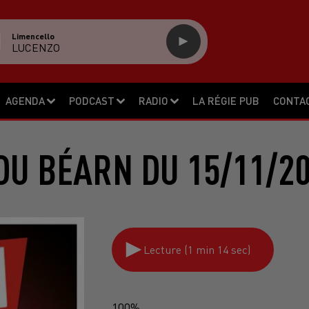
Limencello
LUCENZO
AGENDA
PODCAST
RADIO
LA RÉGIE PUB
CONTA
DU BÉARN DU 15/11/20
Lecture (1 min 14 sec)
100%