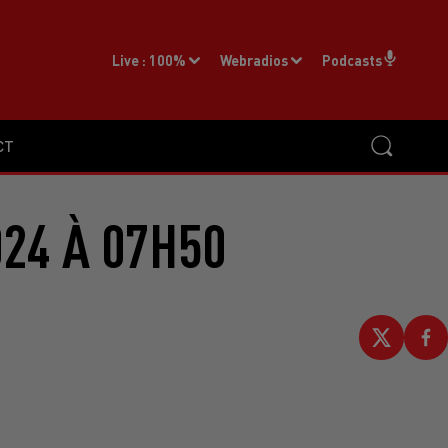
Live :
100%
Webradios
Podcasts
CT
24 À 07H50