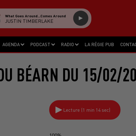
What Goes Around...comes Around
JUSTIN TIMBERLAKE
AGENDA
PODCAST
RADIO
LA RÉGIE PUB
CONTA
DU BÉARN DU 15/02/20
Lecture (1 min 14 sec)
100%