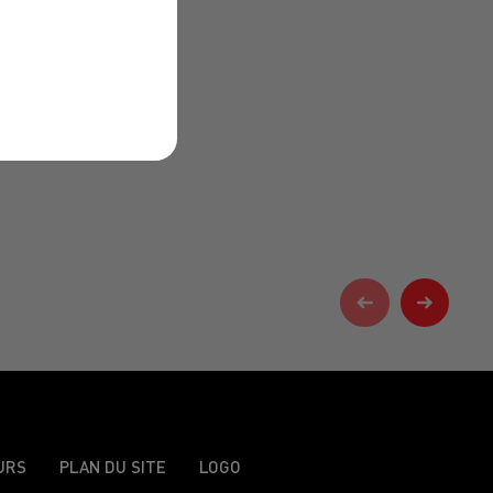
URS
PLAN DU SITE
LOGO