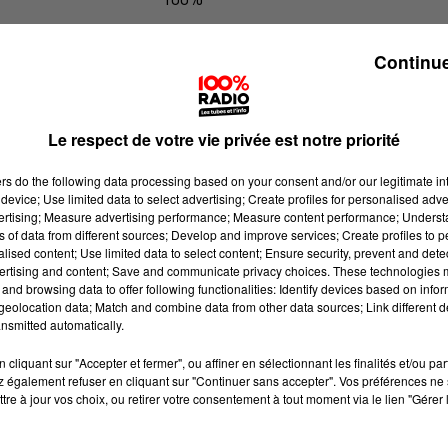
100% Radio l'agenda du Béarn
Continue
Le respect de votre vie privée est notre priorité
ers
do the following data processing based on your consent and/or our legitimate int
device; Use limited data to select advertising; Create profiles for personalised adver
vertising; Measure advertising performance; Measure content performance; Unders
ns of data from different sources; Develop and improve services; Create profiles to 
alised content; Use limited data to select content; Ensure security, prevent and detect
ertising and content; Save and communicate privacy choices. These technologies
and browsing data to offer following functionalities: Identify devices based on infor
eolocation data; Match and combine data from other data sources; Link different de
nsmitted automatically.
cliquant sur "Accepter et fermer", ou affiner en sélectionnant les finalités et/ou pa
 également refuser en cliquant sur "Continuer sans accepter". Vos préférences ne 
tre à jour vos choix, ou retirer votre consentement à tout moment via le lien "Gérer 