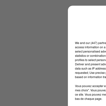
We and
our (447) partn
access information on a 
select personalised ad
statistics or combinatio
profiles to select person
Deliver and present adv
data such as IP address 
requested; Use precise g
based on information tra
Vous pouvez accepter en 
mes choix". Vous pouvez
ce site. Vous pouvez met
bas de chaque page.