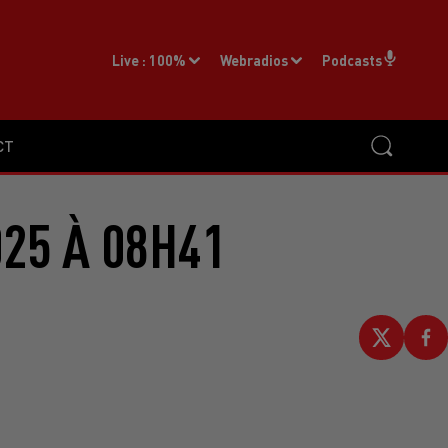
Live :
100%
Webradios
Podcasts
CT
25 À 08H41