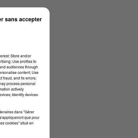
r sans accepter
erest: Store and/or
tising; Use profiles to
tand audiences through
personalise content; Use
 fraud, and fix errors;
 may process personal
mation actively
vices; Identify devices
rtenaires dans "Gérer
s'appliqueront que pour
les cookies" situé en