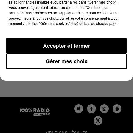
sélectionnant les finalités et/ou partenaires dans "Gérer mes choix".
13 janvier 2025 - 1 min 14 sec
Vous pouvez également refuser en cliquant sur "Continuer sans
L'AGENDA DU BÉARN DU 13/01/2025 À 07H51
accepter". Vos préférences ne s'appliqueront que pour ce site. Vous
pouvez mettre à jour vos choix, ou retirer votre consentement à tout
moment via le lien "Gérer les cookies" situé en bas de chaque page.
Podcasts agendas du Béarn
Accepter et fermer
Gérer mes choix
MENTIONS LÉGALES