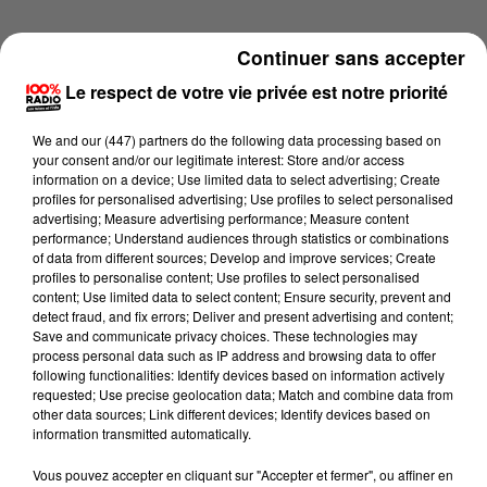
Continuer sans accepter
Le respect de votre vie privée est notre priorité
We and
our (447) partners
do the following data processing based on
your consent and/or our legitimate interest: Store and/or access
information on a device; Use limited data to select advertising; Create
profiles for personalised advertising; Use profiles to select personalised
advertising; Measure advertising performance; Measure content
performance; Understand audiences through statistics or combinations
of data from different sources; Develop and improve services; Create
profiles to personalise content; Use profiles to select personalised
content; Use limited data to select content; Ensure security, prevent and
detect fraud, and fix errors; Deliver and present advertising and content;
Lecture (1 min 14 sec)
Save and communicate privacy choices. These technologies may
process personal data such as IP address and browsing data to offer
following functionalities: Identify devices based on information actively
requested; Use precise geolocation data; Match and combine data from
other data sources; Link different devices; Identify devices based on
100%
information transmitted automatically.
100% Radio l'agenda du Béarn
Vous pouvez accepter en cliquant sur "Accepter et fermer", ou affiner en