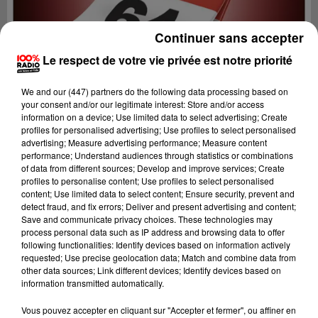
Continuer sans accepter
Le respect de votre vie privée est notre priorité
We and
our (447) partners
do the following data processing based on
your consent and/or our legitimate interest: Store and/or access
information on a device; Use limited data to select advertising; Create
profiles for personalised advertising; Use profiles to select personalised
advertising; Measure advertising performance; Measure content
performance; Understand audiences through statistics or combinations
of data from different sources; Develop and improve services; Create
profiles to personalise content; Use profiles to select personalised
content; Use limited data to select content; Ensure security, prevent and
detect fraud, and fix errors; Deliver and present advertising and content;
Lecture (3 min 59 sec)
Save and communicate privacy choices. These technologies may
process personal data such as IP address and browsing data to offer
following functionalities: Identify devices based on information actively
requested; Use precise geolocation data; Match and combine data from
other data sources; Link different devices; Identify devices based on
100%
information transmitted automatically.
100% Radio l'agenda du Béarn
Vous pouvez accepter en cliquant sur "Accepter et fermer", ou affiner en