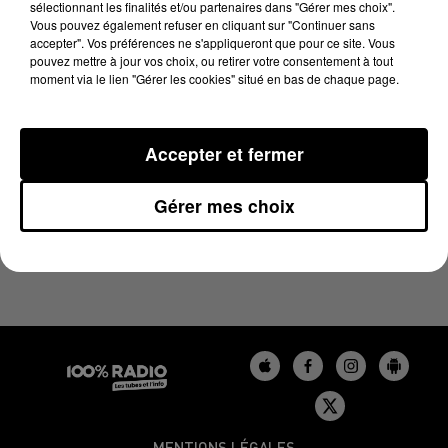
sélectionnant les finalités et/ou partenaires dans "Gérer mes choix".
13 janvier 2024 - 3 min 59 sec
Vous pouvez également refuser en cliquant sur "Continuer sans
L'AGENDA DU BÉARN DU 13/01/2024 À 11H40
accepter". Vos préférences ne s'appliqueront que pour ce site. Vous
pouvez mettre à jour vos choix, ou retirer votre consentement à tout
moment via le lien "Gérer les cookies" situé en bas de chaque page.
Podcasts agendas du Béarn
Accepter et fermer
Gérer mes choix
MENTIONS LÉGALES