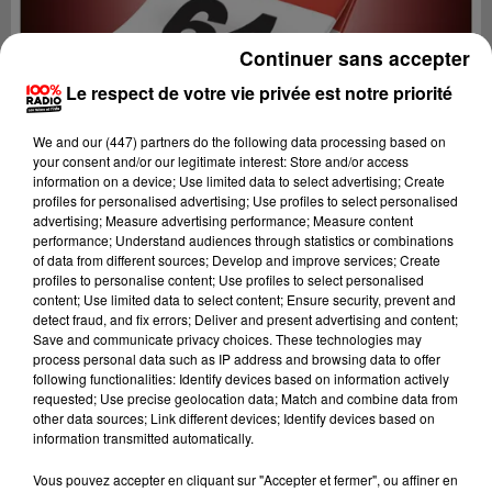
Continuer sans accepter
Le respect de votre vie privée est notre priorité
We and
our (447) partners
do the following data processing based on
your consent and/or our legitimate interest: Store and/or access
information on a device; Use limited data to select advertising; Create
profiles for personalised advertising; Use profiles to select personalised
advertising; Measure advertising performance; Measure content
performance; Understand audiences through statistics or combinations
of data from different sources; Develop and improve services; Create
profiles to personalise content; Use profiles to select personalised
content; Use limited data to select content; Ensure security, prevent and
detect fraud, and fix errors; Deliver and present advertising and content;
Lecture (1 min 14 sec)
Save and communicate privacy choices. These technologies may
process personal data such as IP address and browsing data to offer
following functionalities: Identify devices based on information actively
requested; Use precise geolocation data; Match and combine data from
other data sources; Link different devices; Identify devices based on
100%
information transmitted automatically.
100% Radio l'agenda du Béarn
Vous pouvez accepter en cliquant sur "Accepter et fermer", ou affiner en