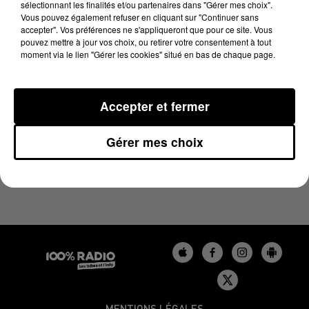
sélectionnant les finalités et/ou partenaires dans "Gérer mes choix".
12 avril 2024 - 1 min 14 sec
Vous pouvez également refuser en cliquant sur "Continuer sans
L'AGENDA DU BÉARN DU 12/04/2024 À 07H49
accepter". Vos préférences ne s'appliqueront que pour ce site. Vous
pouvez mettre à jour vos choix, ou retirer votre consentement à tout
moment via le lien "Gérer les cookies" situé en bas de chaque page.
Podcasts agendas du Béarn
Accepter et fermer
Gérer mes choix
MENTIONS LÉGALES