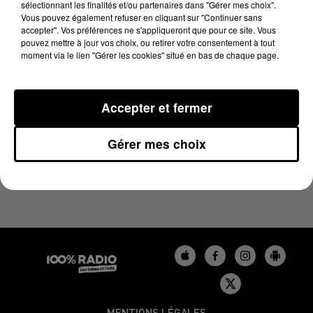
sélectionnant les finalités et/ou partenaires dans "Gérer mes choix".
11 novembre 2024 - 1 min 14 sec
Vous pouvez également refuser en cliquant sur "Continuer sans
L'AGENDA DU BÉARN DU 11/11/2024 À 06H42
accepter". Vos préférences ne s'appliqueront que pour ce site. Vous
pouvez mettre à jour vos choix, ou retirer votre consentement à tout
moment via le lien "Gérer les cookies" situé en bas de chaque page.
Podcasts agendas du Béarn
Accepter et fermer
Gérer mes choix
MENTIONS LÉGALES