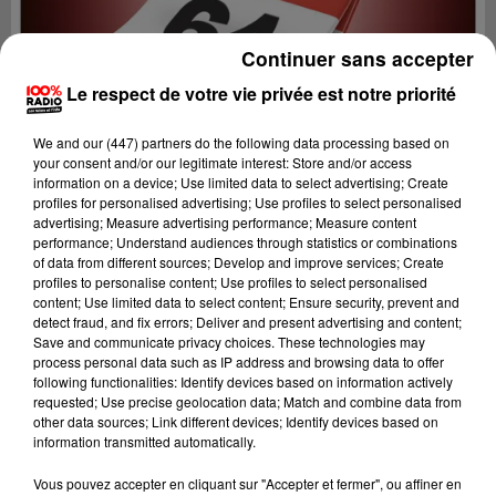
Continuer sans accepter
Le respect de votre vie privée est notre priorité
We and
our (447) partners
do the following data processing based on
your consent and/or our legitimate interest: Store and/or access
information on a device; Use limited data to select advertising; Create
profiles for personalised advertising; Use profiles to select personalised
advertising; Measure advertising performance; Measure content
performance; Understand audiences through statistics or combinations
of data from different sources; Develop and improve services; Create
profiles to personalise content; Use profiles to select personalised
content; Use limited data to select content; Ensure security, prevent and
detect fraud, and fix errors; Deliver and present advertising and content;
Lecture (1 min 14 sec)
Save and communicate privacy choices. These technologies may
process personal data such as IP address and browsing data to offer
following functionalities: Identify devices based on information actively
requested; Use precise geolocation data; Match and combine data from
other data sources; Link different devices; Identify devices based on
100%
information transmitted automatically.
100% Radio l'agenda du Béarn
Vous pouvez accepter en cliquant sur "Accepter et fermer", ou affiner en