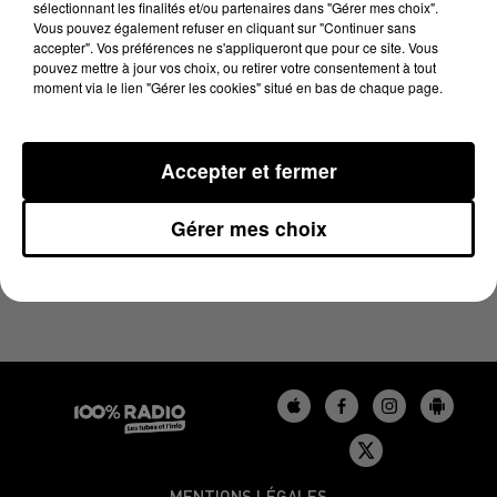
sélectionnant les finalités et/ou partenaires dans "Gérer mes choix".
11 juin 2026 - 1 min 14 sec
Vous pouvez également refuser en cliquant sur "Continuer sans
L'AGENDA DU BÉARN DU 11/06/2026 À 10H40
accepter". Vos préférences ne s'appliqueront que pour ce site. Vous
pouvez mettre à jour vos choix, ou retirer votre consentement à tout
moment via le lien "Gérer les cookies" situé en bas de chaque page.
Podcasts agendas du Béarn
Accepter et fermer
Gérer mes choix
MENTIONS LÉGALES