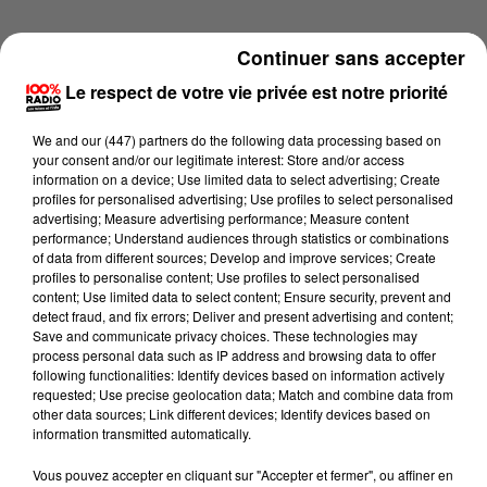
Continuer sans accepter
Le respect de votre vie privée est notre priorité
We and
our (447) partners
do the following data processing based on
your consent and/or our legitimate interest: Store and/or access
information on a device; Use limited data to select advertising; Create
profiles for personalised advertising; Use profiles to select personalised
advertising; Measure advertising performance; Measure content
performance; Understand audiences through statistics or combinations
of data from different sources; Develop and improve services; Create
profiles to personalise content; Use profiles to select personalised
content; Use limited data to select content; Ensure security, prevent and
detect fraud, and fix errors; Deliver and present advertising and content;
Lecture (1 min 14 sec)
Save and communicate privacy choices. These technologies may
process personal data such as IP address and browsing data to offer
following functionalities: Identify devices based on information actively
requested; Use precise geolocation data; Match and combine data from
other data sources; Link different devices; Identify devices based on
100%
information transmitted automatically.
L'agenda du Béarn du 11/06/2026 à 10h40
Vous pouvez accepter en cliquant sur "Accepter et fermer", ou affiner en