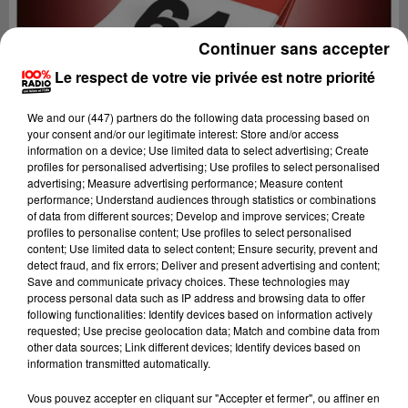
Continuer sans accepter
Le respect de votre vie privée est notre priorité
We and
our (447) partners
do the following data processing based on
your consent and/or our legitimate interest: Store and/or access
information on a device; Use limited data to select advertising; Create
profiles for personalised advertising; Use profiles to select personalised
advertising; Measure advertising performance; Measure content
performance; Understand audiences through statistics or combinations
of data from different sources; Develop and improve services; Create
profiles to personalise content; Use profiles to select personalised
content; Use limited data to select content; Ensure security, prevent and
detect fraud, and fix errors; Deliver and present advertising and content;
Lecture (1 min 14 sec)
Save and communicate privacy choices. These technologies may
process personal data such as IP address and browsing data to offer
following functionalities: Identify devices based on information actively
requested; Use precise geolocation data; Match and combine data from
other data sources; Link different devices; Identify devices based on
100%
information transmitted automatically.
100% Radio l'agenda du Béarn
Vous pouvez accepter en cliquant sur "Accepter et fermer", ou affiner en