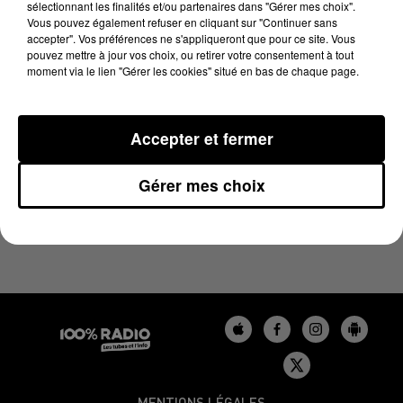
sélectionnant les finalités et/ou partenaires dans "Gérer mes choix".
11 mai 2024 - 1 min 14 sec
Vous pouvez également refuser en cliquant sur "Continuer sans
L'AGENDA DU BÉARN DU 11/05/2024 À 07H44
accepter". Vos préférences ne s'appliqueront que pour ce site. Vous
pouvez mettre à jour vos choix, ou retirer votre consentement à tout
moment via le lien "Gérer les cookies" situé en bas de chaque page.
Podcasts agendas du Béarn
Accepter et fermer
Gérer mes choix
MENTIONS LÉGALES