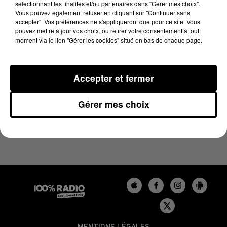
sélectionnant les finalités et/ou partenaires dans "Gérer mes choix".
10 juin 2026 - 1 min 14 sec
Vous pouvez également refuser en cliquant sur "Continuer sans
L'AGENDA DU BÉARN DU 10/06/2026 À 11H39
accepter". Vos préférences ne s'appliqueront que pour ce site. Vous
pouvez mettre à jour vos choix, ou retirer votre consentement à tout
moment via le lien "Gérer les cookies" situé en bas de chaque page.
Podcasts agendas du Béarn
Accepter et fermer
Gérer mes choix
MENTIONS LÉGALES