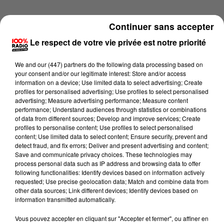
Continuer sans accepter
Le respect de votre vie privée est notre priorité
We and
our (447) partners
do the following data processing based on
your consent and/or our legitimate interest: Store and/or access
information on a device; Use limited data to select advertising; Create
profiles for personalised advertising; Use profiles to select personalised
advertising; Measure advertising performance; Measure content
performance; Understand audiences through statistics or combinations
of data from different sources; Develop and improve services; Create
profiles to personalise content; Use profiles to select personalised
content; Use limited data to select content; Ensure security, prevent and
detect fraud, and fix errors; Deliver and present advertising and content;
Lecture (1 min 14 sec)
Save and communicate privacy choices. These technologies may
process personal data such as IP address and browsing data to offer
following functionalities: Identify devices based on information actively
requested; Use precise geolocation data; Match and combine data from
other data sources; Link different devices; Identify devices based on
100%
information transmitted automatically.
L'agenda du Béarn du 10/06/2026 à 11h39
Vous pouvez accepter en cliquant sur "Accepter et fermer", ou affiner en