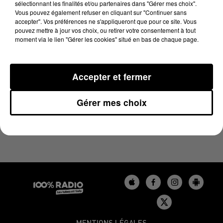
sélectionnant les finalités et/ou partenaires dans "Gérer mes choix".
10 juin 2025 - 1 min 24 sec
Vous pouvez également refuser en cliquant sur "Continuer sans
L'AGENDA DU BÉARN DU 10/06/2025 À 10H00
accepter". Vos préférences ne s'appliqueront que pour ce site. Vous
pouvez mettre à jour vos choix, ou retirer votre consentement à tout
moment via le lien "Gérer les cookies" situé en bas de chaque page.
Podcasts agendas du Béarn
Accepter et fermer
Gérer mes choix
MENTIONS LÉGALES