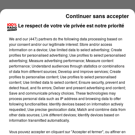
Continuer sans accepter
Le respect de votre vie privée est notre priorité
We and
our (447) partners
do the following data processing based on
your consent and/or our legitimate interest: Store and/or access
information on a device; Use limited data to select advertising; Create
profiles for personalised advertising; Use profiles to select personalised
advertising; Measure advertising performance; Measure content
performance; Understand audiences through statistics or combinations
of data from different sources; Develop and improve services; Create
profiles to personalise content; Use profiles to select personalised
content; Use limited data to select content; Ensure security, prevent and
detect fraud, and fix errors; Deliver and present advertising and content;
Lecture (1 min 24 sec)
Save and communicate privacy choices. These technologies may
process personal data such as IP address and browsing data to offer
following functionalities: Identify devices based on information actively
requested; Use precise geolocation data; Match and combine data from
other data sources; Link different devices; Identify devices based on
100%
information transmitted automatically.
100% Radio l'agenda du Béarn
Vous pouvez accepter en cliquant sur "Accepter et fermer", ou affiner en