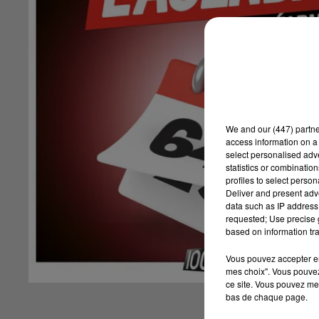
We and
our (447) partn
access information on a 
select personalised ad
statistics or combinatio
profiles to select person
Deliver and present adv
data such as IP address 
requested; Use precise g
based on information tra
Vous pouvez accepter en 
mes choix". Vous pouvez
ce site. Vous pouvez met
bas de chaque page.