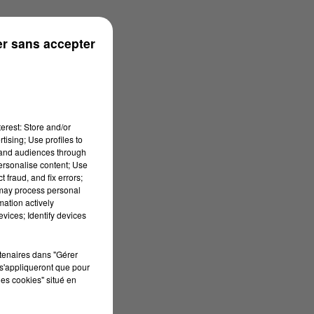
r sans accepter
erest: Store and/or
tising; Use profiles to
tand audiences through
personalise content; Use
 fraud, and fix errors;
 may process personal
mation actively
vices; Identify devices
rtenaires dans "Gérer
s'appliqueront que pour
les cookies" situé en