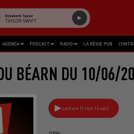
Elizabeth Taylor
TAYLOR SWIFT
AGENDA
PODCAST
RADIO
LA RÉGIE PUB
CONTA
DU BÉARN DU 10/06/20
Lecture (1 min 14 sec)
100%