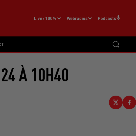
Live :
100%
Webradios
Podcasts
CT
24 À 10H40