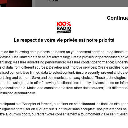
100% Radio l'agenda du Béarn
Continue
Le respect de votre vie privée est notre priorité
ers
do the following data processing based on your consent and/or our legitimate int
device; Use limited data to select advertising; Create profiles for personalised adver
vertising; Measure advertising performance; Measure content performance; Unders
ns of data from different sources; Develop and improve services; Create profiles to 
alised content; Use limited data to select content; Ensure security, prevent and detect
ertising and content; Save and communicate privacy choices. These technologies
and browsing data to offer following functionalities: Identify devices based on infor
eolocation data; Match and combine data from other data sources; Link different de
nsmitted automatically.
cliquant sur "Accepter et fermer", ou affiner en sélectionnant les finalités et/ou pa
 également refuser en cliquant sur "Continuer sans accepter". Vos préférences ne 
tre à jour vos choix, ou retirer votre consentement à tout moment via le lien "Gérer 