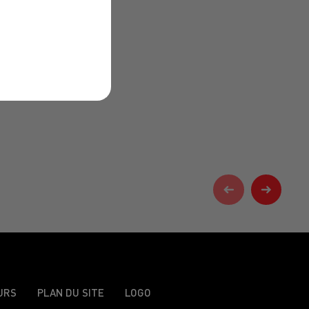
URS
PLAN DU SITE
LOGO