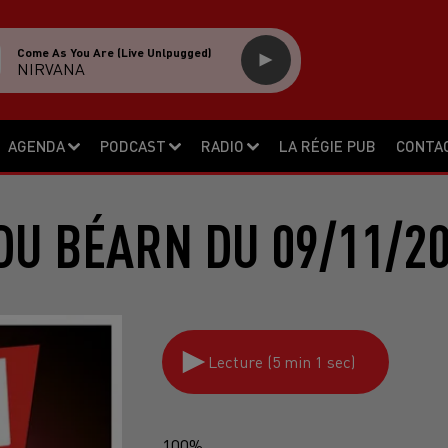
Come As You Are (live Unlpugged)
NIRVANA
AGENDA
PODCAST
RADIO
LA RÉGIE PUB
CONTA
DU BÉARN DU 09/11/20
Lecture (5 min 1 sec)
100%