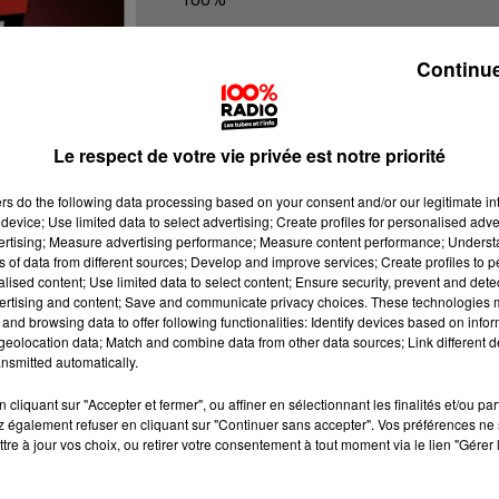
100% Radio l'agenda du Béarn
Continue
Le respect de votre vie privée est notre priorité
ers
do the following data processing based on your consent and/or our legitimate int
device; Use limited data to select advertising; Create profiles for personalised adver
vertising; Measure advertising performance; Measure content performance; Unders
ns of data from different sources; Develop and improve services; Create profiles to 
alised content; Use limited data to select content; Ensure security, prevent and detect
ertising and content; Save and communicate privacy choices. These technologies
and browsing data to offer following functionalities: Identify devices based on infor
eolocation data; Match and combine data from other data sources; Link different de
nsmitted automatically.
cliquant sur "Accepter et fermer", ou affiner en sélectionnant les finalités et/ou pa
 également refuser en cliquant sur "Continuer sans accepter". Vos préférences ne 
tre à jour vos choix, ou retirer votre consentement à tout moment via le lien "Gérer 