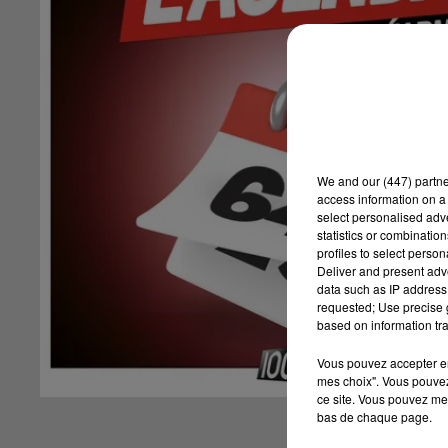
We and
our (447) partn
access information on a 
select personalised ad
statistics or combinatio
profiles to select person
Deliver and present adv
data such as IP address 
requested; Use precise g
based on information tra
Vous pouvez accepter en 
mes choix". Vous pouvez
ce site. Vous pouvez met
bas de chaque page.