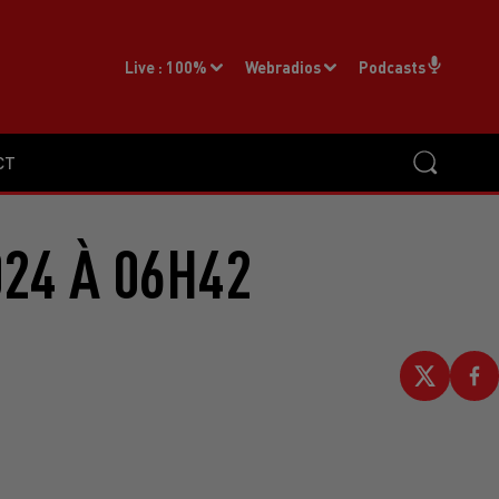
Live :
100%
Webradios
Podcasts
CT
24 À 06H42