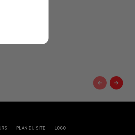
URS
PLAN DU SITE
LOGO