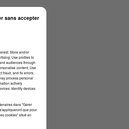
r sans accepter
erest: Store and/or
tising; Use profiles to
tand audiences through
personalise content; Use
 fraud, and fix errors;
 may process personal
mation actively
vices; Identify devices
rtenaires dans "Gérer
s'appliqueront que pour
les cookies" situé en