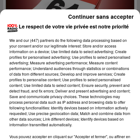
Continuer sans accepter
Le respect de votre vie privée est notre priorité
We and
our (447) partners
do the following data processing based on
your consent and/or our legitimate interest: Store and/or access
information on a device; Use limited data to select advertising; Create
profiles for personalised advertising; Use profiles to select personalised
advertising; Measure advertising performance; Measure content
performance; Understand audiences through statistics or combinations
of data from different sources; Develop and improve services; Create
profiles to personalise content; Use profiles to select personalised
content; Use limited data to select content; Ensure security, prevent and
detect fraud, and fix errors; Deliver and present advertising and content;
Lecture (1 min 14 sec)
Save and communicate privacy choices. These technologies may
process personal data such as IP address and browsing data to offer
following functionalities: Identify devices based on information actively
requested; Use precise geolocation data; Match and combine data from
other data sources; Link different devices; Identify devices based on
100%
information transmitted automatically.
100% Radio l'agenda du Béarn
Vous pouvez accepter en cliquant sur "Accepter et fermer", ou affiner en