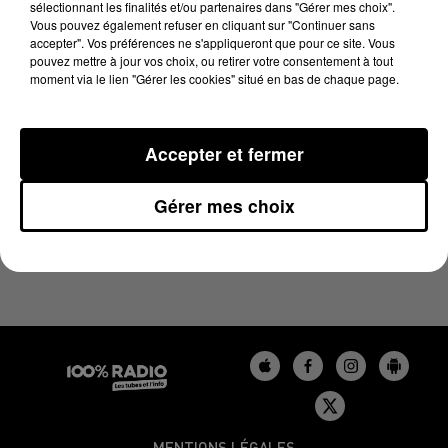
sélectionnant les finalités et/ou partenaires dans "Gérer mes choix".
9 octobre 2024 - 1 min 14 sec
Vous pouvez également refuser en cliquant sur "Continuer sans
L'AGENDA DU BÉARN DU 09/10/2024 À 06H47
accepter". Vos préférences ne s'appliqueront que pour ce site. Vous
pouvez mettre à jour vos choix, ou retirer votre consentement à tout
moment via le lien "Gérer les cookies" situé en bas de chaque page.
Podcasts agendas du Béarn
Accepter et fermer
Gérer mes choix
MENTIONS LÉGALES