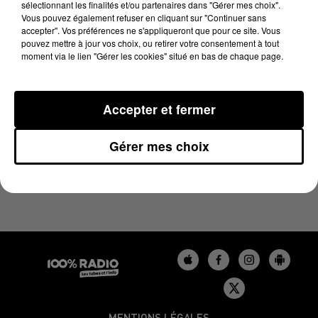
sélectionnant les finalités et/ou partenaires dans "Gérer mes choix".
9 juin 2025 - 1 min 25 sec
Vous pouvez également refuser en cliquant sur "Continuer sans
L'AGENDA DU BÉARN DU 09/06/2025 À 10H59
accepter". Vos préférences ne s'appliqueront que pour ce site. Vous
pouvez mettre à jour vos choix, ou retirer votre consentement à tout
moment via le lien "Gérer les cookies" situé en bas de chaque page.
Podcasts agendas du Béarn
Accepter et fermer
Gérer mes choix
MENTIONS LÉGALES