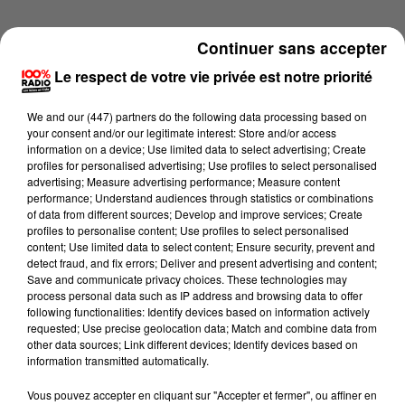
Continuer sans accepter
Le respect de votre vie privée est notre priorité
We and
our (447) partners
do the following data processing based on
your consent and/or our legitimate interest: Store and/or access
information on a device; Use limited data to select advertising; Create
profiles for personalised advertising; Use profiles to select personalised
advertising; Measure advertising performance; Measure content
performance; Understand audiences through statistics or combinations
of data from different sources; Develop and improve services; Create
profiles to personalise content; Use profiles to select personalised
content; Use limited data to select content; Ensure security, prevent and
detect fraud, and fix errors; Deliver and present advertising and content;
Lecture (1 min 25 sec)
Save and communicate privacy choices. These technologies may
process personal data such as IP address and browsing data to offer
following functionalities: Identify devices based on information actively
requested; Use precise geolocation data; Match and combine data from
other data sources; Link different devices; Identify devices based on
100%
information transmitted automatically.
100% Radio l'agenda du Béarn
Vous pouvez accepter en cliquant sur "Accepter et fermer", ou affiner en