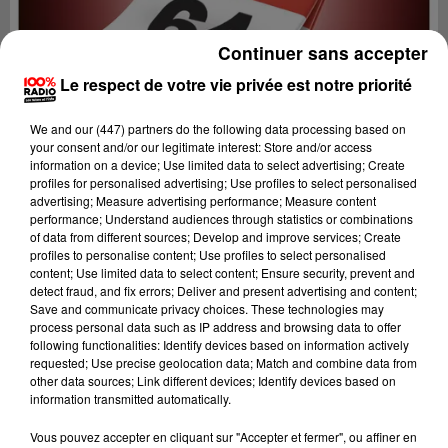
Continuer sans accepter
Le respect de votre vie privée est notre priorité
We and
our (447) partners
do the following data processing based on
your consent and/or our legitimate interest: Store and/or access
information on a device; Use limited data to select advertising; Create
profiles for personalised advertising; Use profiles to select personalised
advertising; Measure advertising performance; Measure content
performance; Understand audiences through statistics or combinations
of data from different sources; Develop and improve services; Create
profiles to personalise content; Use profiles to select personalised
content; Use limited data to select content; Ensure security, prevent and
detect fraud, and fix errors; Deliver and present advertising and content;
Lecture (1 min 14 sec)
Save and communicate privacy choices. These technologies may
process personal data such as IP address and browsing data to offer
following functionalities: Identify devices based on information actively
requested; Use precise geolocation data; Match and combine data from
other data sources; Link different devices; Identify devices based on
100%
information transmitted automatically.
100% Radio l'agenda du Béarn
Vous pouvez accepter en cliquant sur "Accepter et fermer", ou affiner en