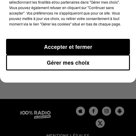
sélectionnant les finalités et/ou partenaires dans "Gérer mes choix".
7 mai 2024 - 1 min 14 sec
Vous pouvez également refuser en cliquant sur "Continuer sans
L'AGENDA DU BÉARN DU 07/05/2024 À 10H44
accepter". Vos préférences ne s'appliqueront que pour ce site. Vous
pouvez mettre à jour vos choix, ou retirer votre consentement à tout
moment via le lien "Gérer les cookies" situé en bas de chaque page.
Podcasts agendas du Béarn
Accepter et fermer
Gérer mes choix
MENTIONS LÉGALES