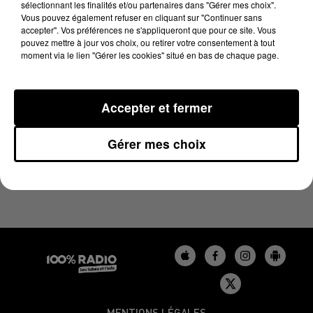
sélectionnant les finalités et/ou partenaires dans "Gérer mes choix".
7 avril 2025 - 1 min 16 sec
Vous pouvez également refuser en cliquant sur "Continuer sans
L'AGENDA DU BÉARN DU 07/04/2025 À 06H47
accepter". Vos préférences ne s'appliqueront que pour ce site. Vous
pouvez mettre à jour vos choix, ou retirer votre consentement à tout
moment via le lien "Gérer les cookies" situé en bas de chaque page.
Podcasts agendas du Béarn
Accepter et fermer
Gérer mes choix
MENTIONS LÉGALES