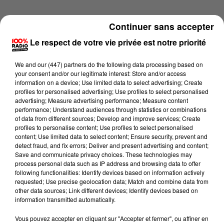
Continuer sans accepter
Le respect de votre vie privée est notre priorité
We and
our (447) partners
do the following data processing based on
your consent and/or our legitimate interest: Store and/or access
information on a device; Use limited data to select advertising; Create
profiles for personalised advertising; Use profiles to select personalised
advertising; Measure advertising performance; Measure content
performance; Understand audiences through statistics or combinations
of data from different sources; Develop and improve services; Create
profiles to personalise content; Use profiles to select personalised
content; Use limited data to select content; Ensure security, prevent and
detect fraud, and fix errors; Deliver and present advertising and content;
Lecture (1 min 16 sec)
Save and communicate privacy choices. These technologies may
process personal data such as IP address and browsing data to offer
following functionalities: Identify devices based on information actively
requested; Use precise geolocation data; Match and combine data from
other data sources; Link different devices; Identify devices based on
100%
information transmitted automatically.
100% Radio l'agenda du Béarn
Vous pouvez accepter en cliquant sur "Accepter et fermer", ou affiner en