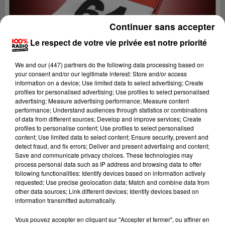
Continuer sans accepter
Le respect de votre vie privée est notre priorité
We and
our (447) partners
do the following data processing based on
your consent and/or our legitimate interest: Store and/or access
information on a device; Use limited data to select advertising; Create
profiles for personalised advertising; Use profiles to select personalised
advertising; Measure advertising performance; Measure content
performance; Understand audiences through statistics or combinations
of data from different sources; Develop and improve services; Create
profiles to personalise content; Use profiles to select personalised
content; Use limited data to select content; Ensure security, prevent and
detect fraud, and fix errors; Deliver and present advertising and content;
Lecture (1 min 14 sec)
Save and communicate privacy choices. These technologies may
process personal data such as IP address and browsing data to offer
following functionalities: Identify devices based on information actively
requested; Use precise geolocation data; Match and combine data from
other data sources; Link different devices; Identify devices based on
100%
information transmitted automatically.
100% Radio l'agenda du Béarn
Vous pouvez accepter en cliquant sur "Accepter et fermer", ou affiner en