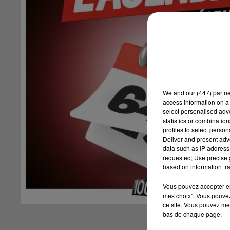
We and
our (447) partn
access information on a 
select personalised ad
statistics or combinatio
profiles to select person
Deliver and present adv
data such as IP address 
requested; Use precise g
based on information tra
Vous pouvez accepter en 
mes choix". Vous pouvez
ce site. Vous pouvez met
bas de chaque page.