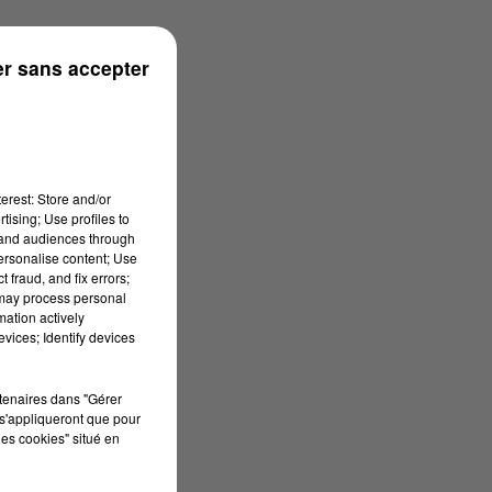
r sans accepter
erest: Store and/or
tising; Use profiles to
tand audiences through
personalise content; Use
 fraud, and fix errors;
 may process personal
mation actively
vices; Identify devices
rtenaires dans "Gérer
s'appliqueront que pour
les cookies" situé en