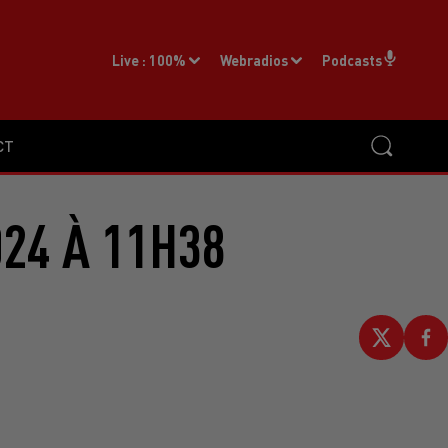
Live :
100%
Webradios
Podcasts
CT
24 À 11H38