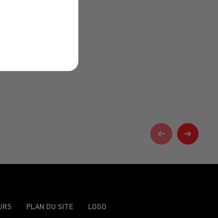
URS
PLAN DU SITE
LOGO