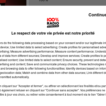
100% Radio l'agenda du Béarn
Continue
Le respect de votre vie privée est notre priorité
ers
do the following data processing based on your consent and/or our legitimate int
device; Use limited data to select advertising; Create profiles for personalised adver
vertising; Measure advertising performance; Measure content performance; Unders
ns of data from different sources; Develop and improve services; Create profiles to 
alised content; Use limited data to select content; Ensure security, prevent and detect
ertising and content; Save and communicate privacy choices. These technologies
and browsing data to offer following functionalities: Identify devices based on infor
eolocation data; Match and combine data from other data sources; Link different de
nsmitted automatically.
cliquant sur "Accepter et fermer", ou affiner en sélectionnant les finalités et/ou pa
 également refuser en cliquant sur "Continuer sans accepter". Vos préférences ne 
tre à jour vos choix, ou retirer votre consentement à tout moment via le lien "Gérer 