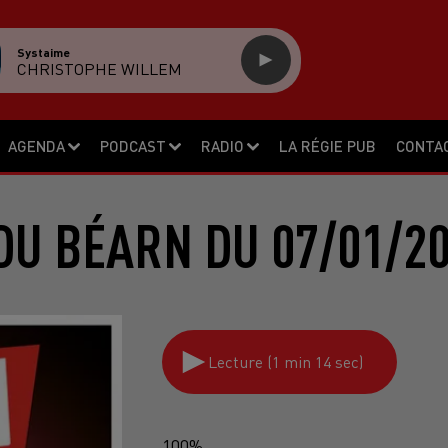
Systaime
CHRISTOPHE WILLEM
AGENDA
PODCAST
RADIO
LA RÉGIE PUB
CONTA
DU BÉARN DU 07/01/20
Lecture (1 min 14 sec)
100%