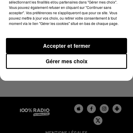
sélectionnant les finalités et/ou partenaires dans "Gérer mes choix".
6 novembre 2023 - 1 min 14 sec
Vous pouvez également refuser en cliquant sur "Continuer sans
L'AGENDA DU BÉARN DU 06/11/2023 À 16H37
accepter". Vos préférences ne s'appliqueront que pour ce site. Vous
pouvez mettre à jour vos choix, ou retirer votre consentement à tout
moment via le lien "Gérer les cookies" situé en bas de chaque page.
Podcasts agendas du Béarn
Accepter et fermer
Gérer mes choix
MENTIONS LÉGALES