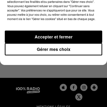
sélectionnant les finalités et/ou partenaires dans "Gérer mes choix".
6 mai 2025 - 1 min 14 sec
Vous pouvez également refuser en cliquant sur "Continuer sans
L'AGENDA DU BÉARN DU 06/05/2025 À 07H54
accepter". Vos préférences ne s'appliqueront que pour ce site. Vous
pouvez mettre à jour vos choix, ou retirer votre consentement à tout
moment via le lien "Gérer les cookies" situé en bas de chaque page.
Podcasts agendas du Béarn
Accepter et fermer
Gérer mes choix
MENTIONS LÉGALES