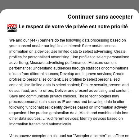
Continuer sans accepter
Le respect de votre vie privée est notre priorité
We and
our (447) partners
do the following data processing based on
your consent and/or our legitimate interest: Store and/or access
information on a device; Use limited data to select advertising; Create
profiles for personalised advertising; Use profiles to select personalised
advertising; Measure advertising performance; Measure content
performance; Understand audiences through statistics or combinations
of data from different sources; Develop and improve services; Create
profiles to personalise content; Use profiles to select personalised
content; Use limited data to select content; Ensure security, prevent and
detect fraud, and fix errors; Deliver and present advertising and content;
Lecture (1 min 14 sec)
Save and communicate privacy choices. These technologies may
process personal data such as IP address and browsing data to offer
following functionalities: Identify devices based on information actively
requested; Use precise geolocation data; Match and combine data from
other data sources; Link different devices; Identify devices based on
100%
information transmitted automatically.
100% Radio l'agenda du Béarn
Vous pouvez accepter en cliquant sur "Accepter et fermer", ou affiner en