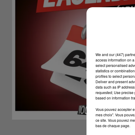
We and
our (447) partn
access information on a 
select personalised ad
statistics or combinatio
profiles to select person
Deliver and present adv
data such as IP address 
requested; Use precise g
based on information tra
Vous pouvez accepter en 
mes choix". Vous pouvez
ce site. Vous pouvez met
bas de chaque page.