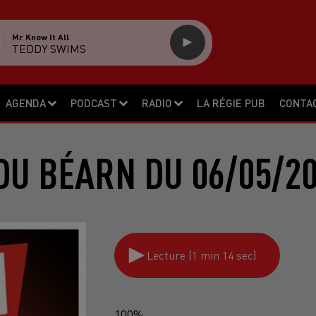
Mr Know It All
TEDDY SWIMS
AGENDA
PODCAST
RADIO
LA RÉGIE PUB
CONTA
DU BÉARN DU 06/05/20
Lecture (1 min 14 sec)
100%