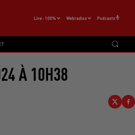
Live :
100%
Webradios
Podcasts
CT
24 À 10H38