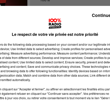
100% Radio l'agenda du Béarn
Continue
Le respect de votre vie privée est notre priorité
ers
do the following data processing based on your consent and/or our legitimate int
device; Use limited data to select advertising; Create profiles for personalised adver
vertising; Measure advertising performance; Measure content performance; Unders
ns of data from different sources; Develop and improve services; Create profiles to 
alised content; Use limited data to select content; Ensure security, prevent and detect
ertising and content; Save and communicate privacy choices. These technologies
and browsing data to offer following functionalities: Identify devices based on infor
eolocation data; Match and combine data from other data sources; Link different de
nsmitted automatically.
cliquant sur "Accepter et fermer", ou affiner en sélectionnant les finalités et/ou pa
 également refuser en cliquant sur "Continuer sans accepter". Vos préférences ne 
tre à jour vos choix, ou retirer votre consentement à tout moment via le lien "Gérer 