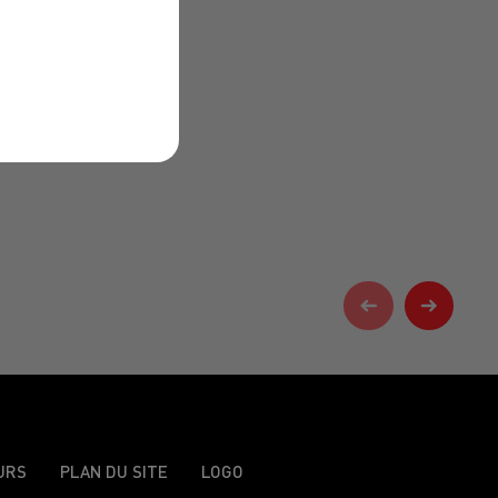
URS
PLAN DU SITE
LOGO