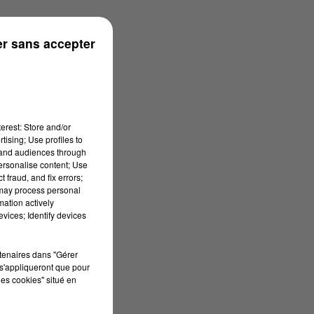
r sans accepter
erest: Store and/or
tising; Use profiles to
tand audiences through
personalise content; Use
 fraud, and fix errors;
 may process personal
mation actively
vices; Identify devices
rtenaires dans "Gérer
s'appliqueront que pour
les cookies" situé en