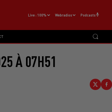
Live :
100%
Webradios
Podcasts
CT
25 À 07H51