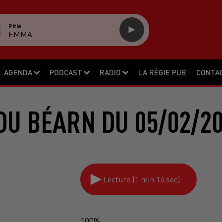
Pitié
EMMA
AGENDA
PODCAST
RADIO
LA RÉGIE PUB
CONTA
DU BÉARN DU 05/02/20
Lecture (1 min 14 sec)
100%