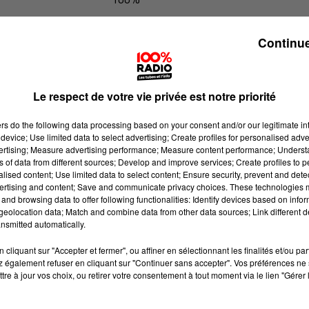
100% Radio l'agenda du Béarn
Continue
Le respect de votre vie privée est notre priorité
ers
do the following data processing based on your consent and/or our legitimate int
device; Use limited data to select advertising; Create profiles for personalised adver
vertising; Measure advertising performance; Measure content performance; Unders
ns of data from different sources; Develop and improve services; Create profiles to 
alised content; Use limited data to select content; Ensure security, prevent and detect
ertising and content; Save and communicate privacy choices. These technologies
and browsing data to offer following functionalities: Identify devices based on infor
eolocation data; Match and combine data from other data sources; Link different de
nsmitted automatically.
cliquant sur "Accepter et fermer", ou affiner en sélectionnant les finalités et/ou pa
 également refuser en cliquant sur "Continuer sans accepter". Vos préférences ne 
tre à jour vos choix, ou retirer votre consentement à tout moment via le lien "Gérer 