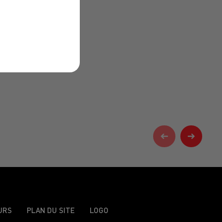
URS
PLAN DU SITE
LOGO