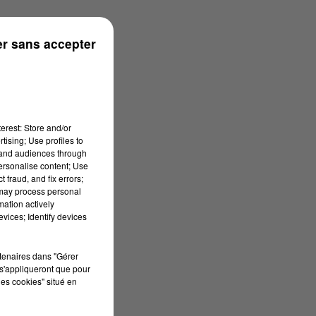
r sans accepter
erest: Store and/or
tising; Use profiles to
tand audiences through
personalise content; Use
 fraud, and fix errors;
 may process personal
mation actively
vices; Identify devices
rtenaires dans "Gérer
s'appliqueront que pour
les cookies" situé en