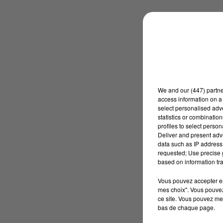
We and
our (447) partn
access information on a 
select personalised ad
statistics or combinatio
profiles to select person
Deliver and present adv
data such as IP address 
requested; Use precise g
based on information tra
Vous pouvez accepter en 
mes choix". Vous pouvez
ce site. Vous pouvez met
bas de chaque page.