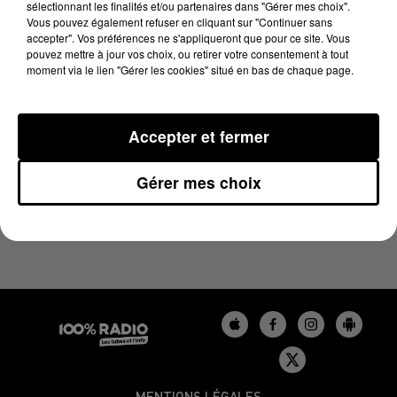
sélectionnant les finalités et/ou partenaires dans "Gérer mes choix".
3 novembre 2025 - 1 min 16 sec
Vous pouvez également refuser en cliquant sur "Continuer sans
L'AGENDA DU BÉARN DU 03/11/2025 À 13H35
accepter". Vos préférences ne s'appliqueront que pour ce site. Vous
pouvez mettre à jour vos choix, ou retirer votre consentement à tout
moment via le lien "Gérer les cookies" situé en bas de chaque page.
Podcasts agendas du Béarn
Accepter et fermer
Gérer mes choix
MENTIONS LÉGALES