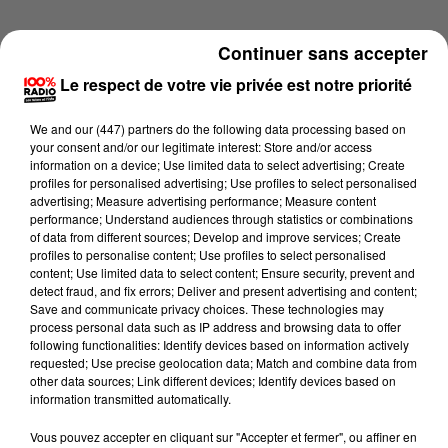
Continuer sans accepter
Le respect de votre vie privée est notre priorité
We and
our (447) partners
do the following data processing based on
your consent and/or our legitimate interest: Store and/or access
information on a device; Use limited data to select advertising; Create
profiles for personalised advertising; Use profiles to select personalised
advertising; Measure advertising performance; Measure content
performance; Understand audiences through statistics or combinations
of data from different sources; Develop and improve services; Create
profiles to personalise content; Use profiles to select personalised
content; Use limited data to select content; Ensure security, prevent and
detect fraud, and fix errors; Deliver and present advertising and content;
Lecture (1 min 16 sec)
Save and communicate privacy choices. These technologies may
process personal data such as IP address and browsing data to offer
following functionalities: Identify devices based on information actively
requested; Use precise geolocation data; Match and combine data from
other data sources; Link different devices; Identify devices based on
100%
information transmitted automatically.
100% Radio l'agenda du Béarn
Vous pouvez accepter en cliquant sur "Accepter et fermer", ou affiner en