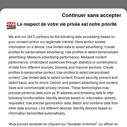
Continuer sans accepter
Le respect de votre vie privée est notre priorité
We and
our (447) partners
do the following data processing based on
your consent and/or our legitimate interest: Store and/or access
information on a device; Use limited data to select advertising; Create
profiles for personalised advertising; Use profiles to select personalised
advertising; Measure advertising performance; Measure content
performance; Understand audiences through statistics or combinations
of data from different sources; Develop and improve services; Create
profiles to personalise content; Use profiles to select personalised
content; Use limited data to select content; Ensure security, prevent and
detect fraud, and fix errors; Deliver and present advertising and content;
Lecture (1 min 14 sec)
Save and communicate privacy choices. These technologies may
process personal data such as IP address and browsing data to offer
following functionalities: Identify devices based on information actively
requested; Use precise geolocation data; Match and combine data from
other data sources; Link different devices; Identify devices based on
100%
information transmitted automatically.
100% Radio l'agenda du Béarn
Vous pouvez accepter en cliquant sur "Accepter et fermer", ou affiner en