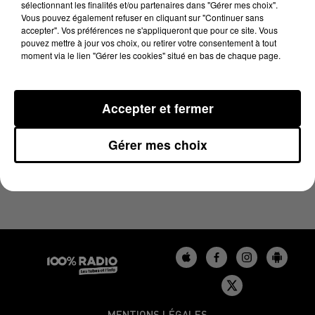
sélectionnant les finalités et/ou partenaires dans "Gérer mes choix".
3 novembre 2025 - 1 min 14 sec
Vous pouvez également refuser en cliquant sur "Continuer sans
L'AGENDA DU BÉARN DU 03/11/2025 À 06H47
accepter". Vos préférences ne s'appliqueront que pour ce site. Vous
pouvez mettre à jour vos choix, ou retirer votre consentement à tout
moment via le lien "Gérer les cookies" situé en bas de chaque page.
Podcasts agendas du Béarn
Accepter et fermer
Gérer mes choix
MENTIONS LÉGALES