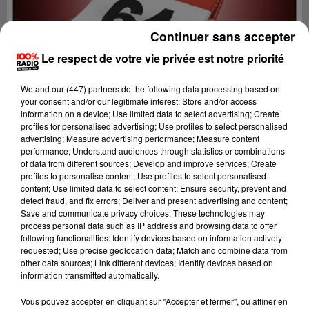
Continuer sans accepter
Le respect de votre vie privée est notre priorité
We and
our (447) partners
do the following data processing based on
your consent and/or our legitimate interest: Store and/or access
information on a device; Use limited data to select advertising; Create
profiles for personalised advertising; Use profiles to select personalised
advertising; Measure advertising performance; Measure content
performance; Understand audiences through statistics or combinations
of data from different sources; Develop and improve services; Create
profiles to personalise content; Use profiles to select personalised
content; Use limited data to select content; Ensure security, prevent and
detect fraud, and fix errors; Deliver and present advertising and content;
Lecture (1 min 9 sec)
Save and communicate privacy choices. These technologies may
process personal data such as IP address and browsing data to offer
following functionalities: Identify devices based on information actively
requested; Use precise geolocation data; Match and combine data from
other data sources; Link different devices; Identify devices based on
100%
information transmitted automatically.
100% Radio l'agenda du Béarn
Vous pouvez accepter en cliquant sur "Accepter et fermer", ou affiner en