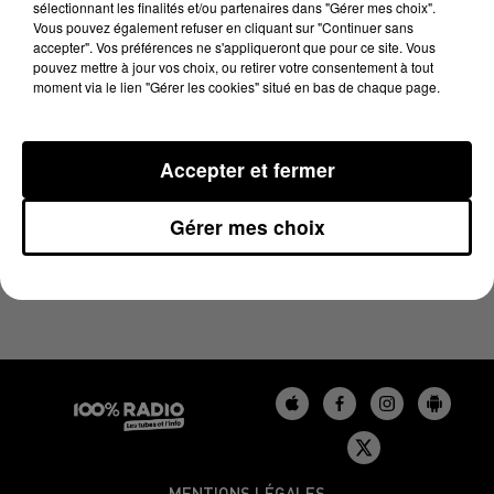
sélectionnant les finalités et/ou partenaires dans "Gérer mes choix".
3 août 2024 - 1 min 9 sec
Vous pouvez également refuser en cliquant sur "Continuer sans
L'AGENDA DU BÉARN DU 03/08/2024 À 06H44
accepter". Vos préférences ne s'appliqueront que pour ce site. Vous
pouvez mettre à jour vos choix, ou retirer votre consentement à tout
moment via le lien "Gérer les cookies" situé en bas de chaque page.
Podcasts agendas du Béarn
Accepter et fermer
Gérer mes choix
MENTIONS LÉGALES