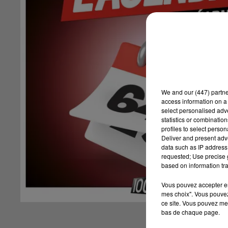
We and
our (447) partn
access information on a 
select personalised ad
statistics or combinatio
profiles to select person
Deliver and present adv
data such as IP address 
requested; Use precise g
based on information tra
Vous pouvez accepter en 
mes choix". Vous pouvez
ce site. Vous pouvez met
bas de chaque page.