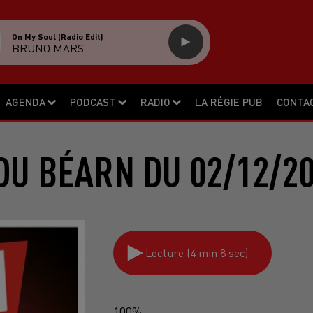
On My Soul (radio Edit)
BRUNO MARS
AGENDA
PODCAST
RADIO
LA RÉGIE PUB
CONTA
DU BÉARN DU 02/12/20
Lecture (4 min 8 sec)
100%