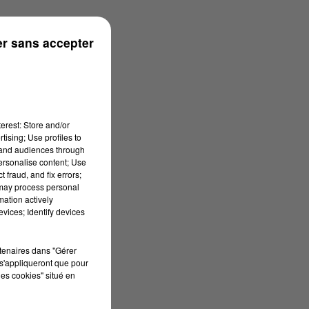
r sans accepter
erest: Store and/or
tising; Use profiles to
tand audiences through
personalise content; Use
 fraud, and fix errors;
 may process personal
mation actively
vices; Identify devices
rtenaires dans "Gérer
s'appliqueront que pour
les cookies" situé en