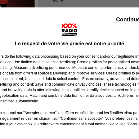
100% Radio l'agenda du Béarn
Continue
Le respect de votre vie privée est notre priorité
ers
do the following data processing based on your consent and/or our legitimate int
device; Use limited data to select advertising; Create profiles for personalised adver
vertising; Measure advertising performance; Measure content performance; Unders
ns of data from different sources; Develop and improve services; Create profiles to 
alised content; Use limited data to select content; Ensure security, prevent and detect
ertising and content; Save and communicate privacy choices. These technologies
and browsing data to offer following functionalities: Identify devices based on infor
eolocation data; Match and combine data from other data sources; Link different de
nsmitted automatically.
cliquant sur "Accepter et fermer", ou affiner en sélectionnant les finalités et/ou pa
 également refuser en cliquant sur "Continuer sans accepter". Vos préférences ne 
tre à jour vos choix, ou retirer votre consentement à tout moment via le lien "Gérer 