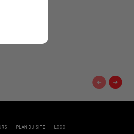
URS
PLAN DU SITE
LOGO