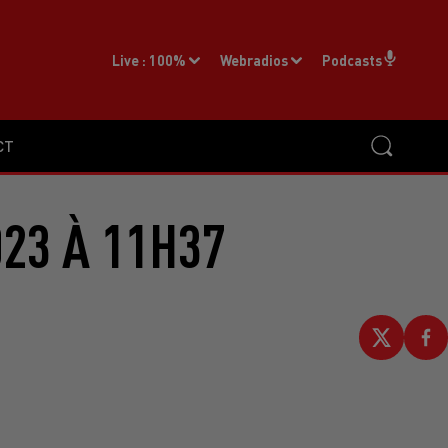
Live :
100%
Webradios
Podcasts
CT
23 À 11H37