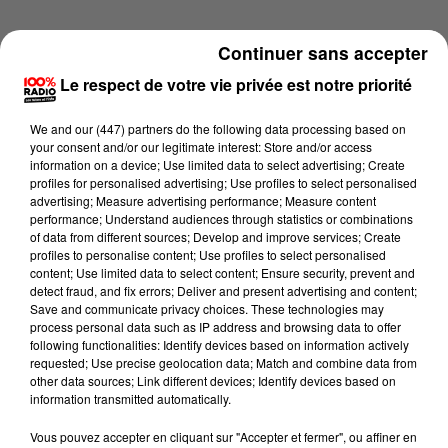
Continuer sans accepter
Le respect de votre vie privée est notre priorité
We and
our (447) partners
do the following data processing based on
your consent and/or our legitimate interest: Store and/or access
information on a device; Use limited data to select advertising; Create
profiles for personalised advertising; Use profiles to select personalised
advertising; Measure advertising performance; Measure content
performance; Understand audiences through statistics or combinations
of data from different sources; Develop and improve services; Create
profiles to personalise content; Use profiles to select personalised
content; Use limited data to select content; Ensure security, prevent and
detect fraud, and fix errors; Deliver and present advertising and content;
Lecture (1 min 14 sec)
Save and communicate privacy choices. These technologies may
process personal data such as IP address and browsing data to offer
following functionalities: Identify devices based on information actively
requested; Use precise geolocation data; Match and combine data from
other data sources; Link different devices; Identify devices based on
100%
information transmitted automatically.
100% Radio l'agenda du Béarn
Vous pouvez accepter en cliquant sur "Accepter et fermer", ou affiner en