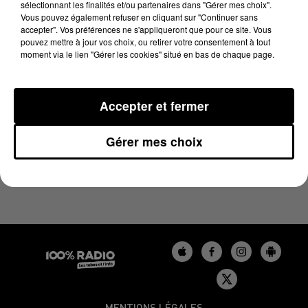
sélectionnant les finalités et/ou partenaires dans "Gérer mes choix".
1er juin 2025 - 1 min 14 sec
Vous pouvez également refuser en cliquant sur "Continuer sans
L'AGENDA DU BÉARN DU 01/06/2025 À 07H44
accepter". Vos préférences ne s'appliqueront que pour ce site. Vous
pouvez mettre à jour vos choix, ou retirer votre consentement à tout
moment via le lien "Gérer les cookies" situé en bas de chaque page.
Podcasts agendas du Béarn
Accepter et fermer
Gérer mes choix
MENTIONS LÉGALES