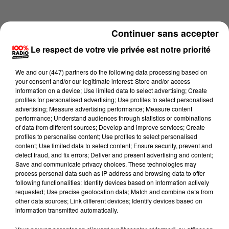
Continuer sans accepter
Le respect de votre vie privée est notre priorité
We and
our (447) partners
do the following data processing based on
your consent and/or our legitimate interest: Store and/or access
information on a device; Use limited data to select advertising; Create
profiles for personalised advertising; Use profiles to select personalised
advertising; Measure advertising performance; Measure content
performance; Understand audiences through statistics or combinations
of data from different sources; Develop and improve services; Create
profiles to personalise content; Use profiles to select personalised
content; Use limited data to select content; Ensure security, prevent and
Lecture (1 min 16 sec)
detect fraud, and fix errors; Deliver and present advertising and content;
Save and communicate privacy choices. These technologies may
process personal data such as IP address and browsing data to offer
following functionalities: Identify devices based on information actively
requested; Use precise geolocation data; Match and combine data from
100%
other data sources; Link different devices; Identify devices based on
information transmitted automatically.
100% Radio l'agenda des Hautes-Pyrénées