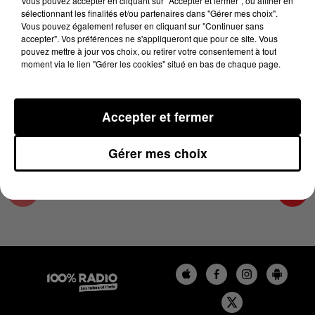
Vous pouvez accepter en cliquant sur "Accepter et fermer", ou affiner en
31 août 2025 - 1 min 16 sec
sélectionnant les finalités et/ou partenaires dans "Gérer mes choix".
Vous pouvez également refuser en cliquant sur "Continuer sans
L'AGENDA DES HAUTES-PYRÉNÉES DU
accepter". Vos préférences ne s'appliqueront que pour ce site. Vous
31/08/2025 À 06H42
pouvez mettre à jour vos choix, ou retirer votre consentement à tout
moment via le lien "Gérer les cookies" situé en bas de chaque page.
L'agenda des Hautes-Pyrénées
Accepter et fermer
Gérer mes choix