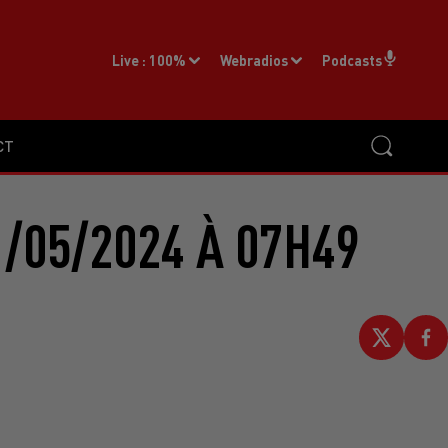
Live :
100%
Webradios
Podcasts
CT
/05/2024 À 07H49