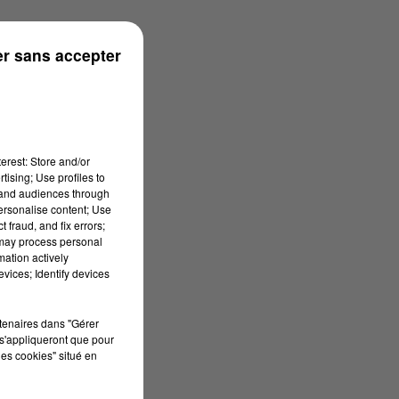
rénées
r sans accepter
erest: Store and/or
tising; Use profiles to
tand audiences through
personalise content; Use
 fraud, and fix errors;
 may process personal
mation actively
vices; Identify devices
rtenaires dans "Gérer
s'appliqueront que pour
les cookies" situé en