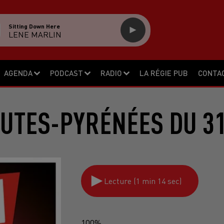
Sitting Down Here
LENE MARLIN
AGENDA
PODCAST
RADIO
LA RÉGIE PUB
CONTA
UTES-PYRÉNÉES DU 31
Lecture (1 min 14 sec)
100%