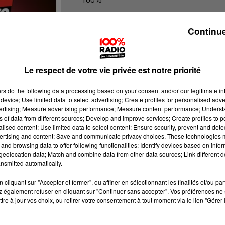
100% Radio l'agenda des Hautes-Py
Continue
Le respect de votre vie privée est notre priorité
ers
do the following data processing based on your consent and/or our legitimate int
device; Use limited data to select advertising; Create profiles for personalised adver
vertising; Measure advertising performance; Measure content performance; Unders
ns of data from different sources; Develop and improve services; Create profiles to 
alised content; Use limited data to select content; Ensure security, prevent and detect
ertising and content; Save and communicate privacy choices. These technologies
and browsing data to offer following functionalities: Identify devices based on infor
eolocation data; Match and combine data from other data sources; Link different de
nsmitted automatically.
cliquant sur "Accepter et fermer", ou affiner en sélectionnant les finalités et/ou pa
 également refuser en cliquant sur "Continuer sans accepter". Vos préférences ne 
tre à jour vos choix, ou retirer votre consentement à tout moment via le lien "Gérer 