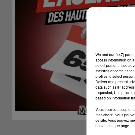
We and
our (447) partn
access information on a 
select personalised ad
statistics or combinatio
profiles to select person
Deliver and present adv
data such as IP address 
requested; Use precise g
based on information tra
Vous pouvez accepter en 
mes choix". Vous pouvez
ce site. Vous pouvez met
bas de chaque page.