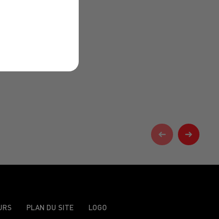
URS
PLAN DU SITE
LOGO