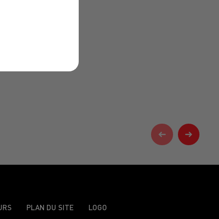
URS
PLAN DU SITE
LOGO