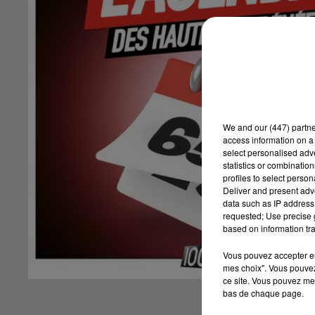
We and
our (447) partn
access information on a 
select personalised ad
statistics or combinatio
profiles to select person
Deliver and present adv
data such as IP address 
requested; Use precise g
based on information tra
Vous pouvez accepter en 
mes choix". Vous pouvez
ce site. Vous pouvez met
bas de chaque page.