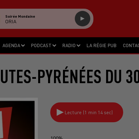
Soirée Mondaine
ORIA
AGENDA
PODCAST
RADIO
LA RÉGIE PUB
CONTA
UTES-PYRÉNÉES DU 30
Lecture (1 min 14 sec)
100%