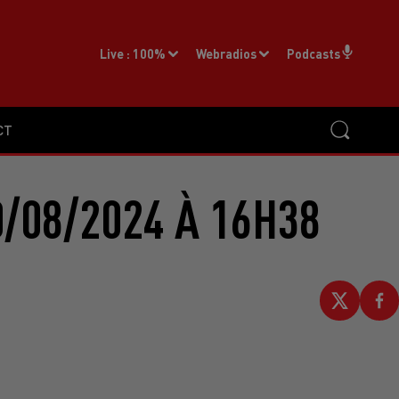
Live :
100%
Webradios
Podcasts
CT
/08/2024 À 16H38