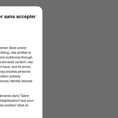
rénées
r sans accepter
erest: Store and/or
tising; Use profiles to
tand audiences through
personalise content; Use
 fraud, and fix errors;
 may process personal
mation actively
vices; Identify devices
rtenaires dans "Gérer
s'appliqueront que pour
les cookies" situé en