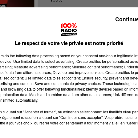
100% Radio l'agenda des Hautes-Py
Continue
Le respect de votre vie privée est notre priorité
ers
do the following data processing based on your consent and/or our legitimate int
device; Use limited data to select advertising; Create profiles for personalised adver
vertising; Measure advertising performance; Measure content performance; Unders
ns of data from different sources; Develop and improve services; Create profiles to 
alised content; Use limited data to select content; Ensure security, prevent and detect
ertising and content; Save and communicate privacy choices. These technologies
and browsing data to offer following functionalities: Identify devices based on infor
eolocation data; Match and combine data from other data sources; Link different de
nsmitted automatically.
cliquant sur "Accepter et fermer", ou affiner en sélectionnant les finalités et/ou pa
 également refuser en cliquant sur "Continuer sans accepter". Vos préférences ne 
tre à jour vos choix, ou retirer votre consentement à tout moment via le lien "Gérer 