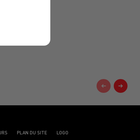
URS
PLAN DU SITE
LOGO