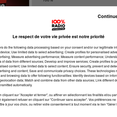
100% Radio l'agenda des Hautes-Py
Continue
Le respect de votre vie privée est notre priorité
ers
do the following data processing based on your consent and/or our legitimate int
device; Use limited data to select advertising; Create profiles for personalised adver
vertising; Measure advertising performance; Measure content performance; Unders
ns of data from different sources; Develop and improve services; Create profiles to 
alised content; Use limited data to select content; Ensure security, prevent and detect
ertising and content; Save and communicate privacy choices. These technologies
and browsing data to offer following functionalities: Identify devices based on infor
eolocation data; Match and combine data from other data sources; Link different de
nsmitted automatically.
cliquant sur "Accepter et fermer", ou affiner en sélectionnant les finalités et/ou pa
 également refuser en cliquant sur "Continuer sans accepter". Vos préférences ne 
tre à jour vos choix, ou retirer votre consentement à tout moment via le lien "Gérer 