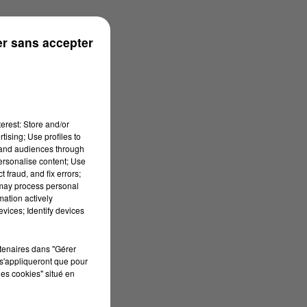
rénées
r sans accepter
erest: Store and/or
tising; Use profiles to
tand audiences through
personalise content; Use
 fraud, and fix errors;
 may process personal
mation actively
vices; Identify devices
rtenaires dans "Gérer
s'appliqueront que pour
les cookies" situé en