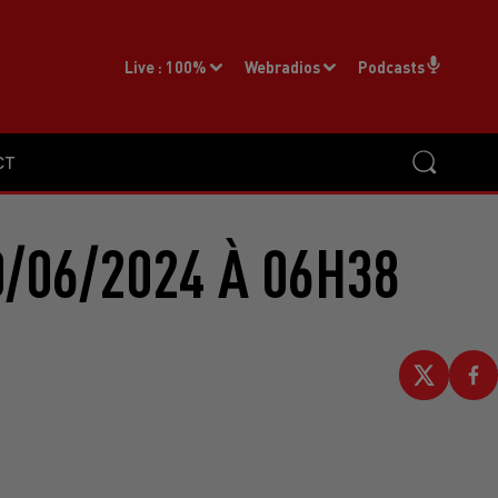
Live :
100%
Webradios
Podcasts
CT
/06/2024 À 06H38