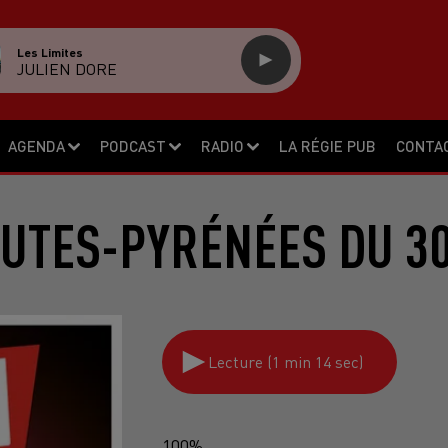
Les Limites
JULIEN DORE
AGENDA
PODCAST
RADIO
LA RÉGIE PUB
CONTA
UTES-PYRÉNÉES DU 30
Lecture (1 min 14 sec)
100%