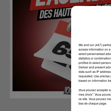
We and
our (447) partn
access information on a 
select personalised ad
statistics or combinatio
profiles to select person
Deliver and present adv
data such as IP address 
requested; Use precise g
based on information tra
Vous pouvez accepter en 
mes choix". Vous pouvez
ce site. Vous pouvez met
bas de chaque page.