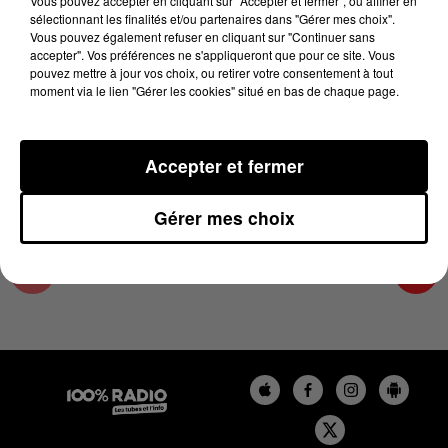
Vous pouvez accepter en cliquant sur "Accepter et fermer", ou affiner en
29 mars 2025 - 1 min 14 sec
sélectionnant les finalités et/ou partenaires dans "Gérer mes choix".
Vous pouvez également refuser en cliquant sur "Continuer sans
L'AGENDA DES HAUTES-PYRÉNÉES DU
accepter". Vos préférences ne s'appliqueront que pour ce site. Vous
29/03/2025 À 07H42
pouvez mettre à jour vos choix, ou retirer votre consentement à tout
moment via le lien "Gérer les cookies" situé en bas de chaque page.
L'agenda des Hautes-Pyrénées
Accepter et fermer
Gérer mes choix