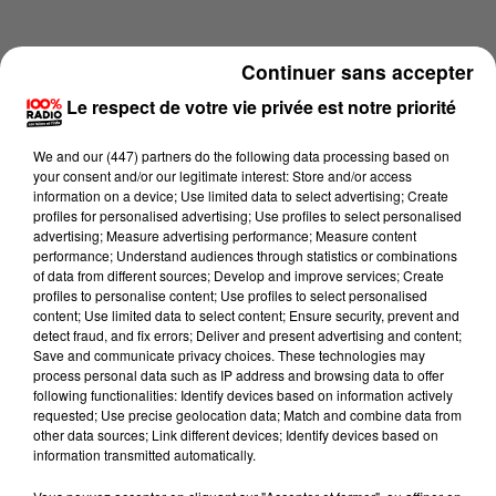
Continuer sans accepter
Le respect de votre vie privée est notre priorité
We and
our (447) partners
do the following data processing based on
your consent and/or our legitimate interest: Store and/or access
information on a device; Use limited data to select advertising; Create
profiles for personalised advertising; Use profiles to select personalised
advertising; Measure advertising performance; Measure content
performance; Understand audiences through statistics or combinations
of data from different sources; Develop and improve services; Create
profiles to personalise content; Use profiles to select personalised
content; Use limited data to select content; Ensure security, prevent and
Lecture (1 min 14 sec)
detect fraud, and fix errors; Deliver and present advertising and content;
Save and communicate privacy choices. These technologies may
process personal data such as IP address and browsing data to offer
following functionalities: Identify devices based on information actively
requested; Use precise geolocation data; Match and combine data from
100%
other data sources; Link different devices; Identify devices based on
information transmitted automatically.
100% Radio l'agenda des Hautes-Pyrénées