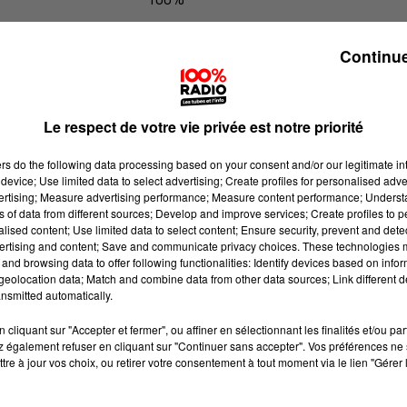
100% Radio l'agenda des Hautes-Py
Continue
Le respect de votre vie privée est notre priorité
ers
do the following data processing based on your consent and/or our legitimate int
device; Use limited data to select advertising; Create profiles for personalised adver
vertising; Measure advertising performance; Measure content performance; Unders
ns of data from different sources; Develop and improve services; Create profiles to 
alised content; Use limited data to select content; Ensure security, prevent and detect
ertising and content; Save and communicate privacy choices. These technologies
and browsing data to offer following functionalities: Identify devices based on infor
eolocation data; Match and combine data from other data sources; Link different de
nsmitted automatically.
cliquant sur "Accepter et fermer", ou affiner en sélectionnant les finalités et/ou pa
 également refuser en cliquant sur "Continuer sans accepter". Vos préférences ne 
tre à jour vos choix, ou retirer votre consentement à tout moment via le lien "Gérer 