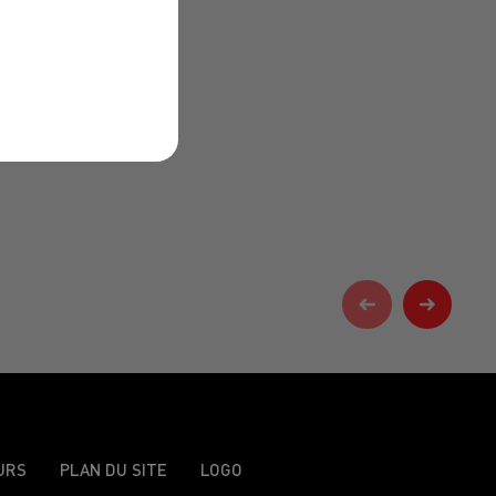
URS
PLAN DU SITE
LOGO