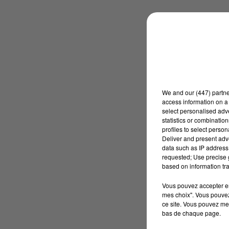
We and
our (447) partn
access information on a 
select personalised ad
statistics or combinatio
profiles to select person
Deliver and present adv
data such as IP address 
requested; Use precise g
based on information tra
Vous pouvez accepter en 
mes choix". Vous pouvez
ce site. Vous pouvez met
bas de chaque page.