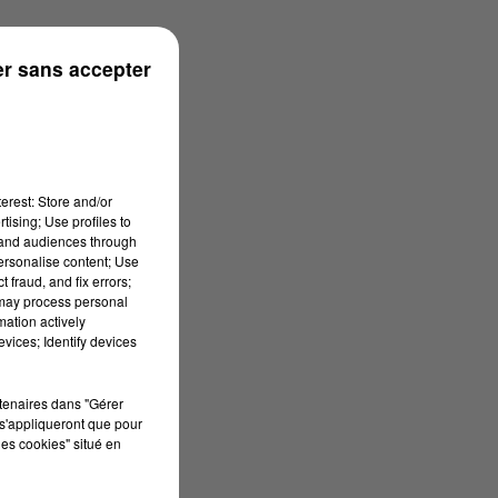
rénées
r sans accepter
erest: Store and/or
tising; Use profiles to
tand audiences through
personalise content; Use
 fraud, and fix errors;
 may process personal
mation actively
vices; Identify devices
rtenaires dans "Gérer
s'appliqueront que pour
les cookies" situé en