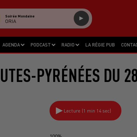
Soirée Mondaine
ORIA
AGENDA
PODCAST
RADIO
LA RÉGIE PUB
CONTA
UTES-PYRÉNÉES DU 28
Lecture (1 min 14 sec)
100%