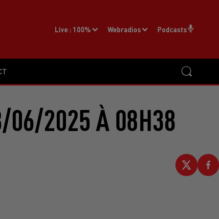
Live :
100%
Webradios
Podcasts
CT
/06/2025 À 08H38