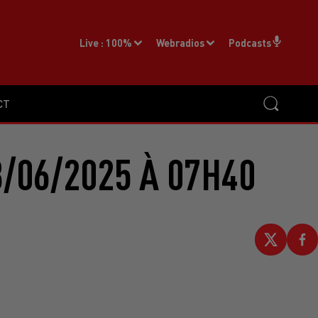
Live :
100%
Webradios
Podcasts
CT
/06/2025 À 07H40