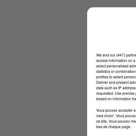
We and
our (447) partn
access information on a 
select personalised ad
statistics or combinatio
profiles to select person
Deliver and present adv
data such as IP address 
requested; Use precise g
based on information tra
Vous pouvez accepter en 
mes choix". Vous pouvez
ce site. Vous pouvez met
bas de chaque page.