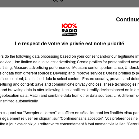
100% Radio l'agenda des Hautes-Py
Continue
Le respect de votre vie privée est notre priorité
ers
do the following data processing based on your consent and/or our legitimate int
device; Use limited data to select advertising; Create profiles for personalised adver
vertising; Measure advertising performance; Measure content performance; Unders
ns of data from different sources; Develop and improve services; Create profiles to 
alised content; Use limited data to select content; Ensure security, prevent and detect
ertising and content; Save and communicate privacy choices. These technologies
and browsing data to offer following functionalities: Identify devices based on infor
eolocation data; Match and combine data from other data sources; Link different de
nsmitted automatically.
cliquant sur "Accepter et fermer", ou affiner en sélectionnant les finalités et/ou pa
 également refuser en cliquant sur "Continuer sans accepter". Vos préférences ne 
tre à jour vos choix, ou retirer votre consentement à tout moment via le lien "Gérer 