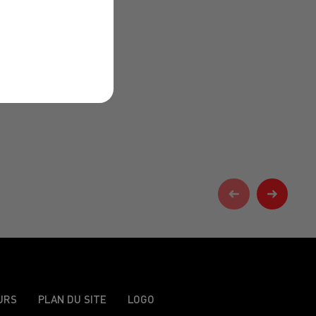
URS
PLAN DU SITE
LOGO