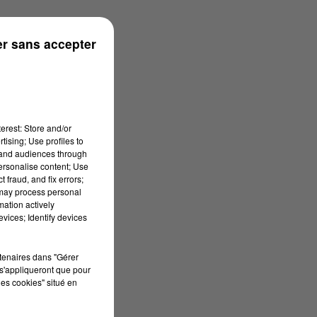
rénées
r sans accepter
erest: Store and/or
tising; Use profiles to
tand audiences through
personalise content; Use
 fraud, and fix errors;
 may process personal
mation actively
vices; Identify devices
rtenaires dans "Gérer
s'appliqueront que pour
les cookies" situé en