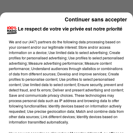
Continuer sans accepter
Le respect de votre vie privée est notre priorité
We and
our (447) partners
do the following data processing based on
your consent and/or our legitimate interest: Store and/or access
information on a device; Use limited data to select advertising; Create
profiles for personalised advertising; Use profiles to select personalised
advertising; Measure advertising performance; Measure content
performance; Understand audiences through statistics or combinations
of data from different sources; Develop and improve services; Create
profiles to personalise content; Use profiles to select personalised
content; Use limited data to select content; Ensure security, prevent and
Lecture (1 min 14 sec)
detect fraud, and fix errors; Deliver and present advertising and content;
Save and communicate privacy choices. These technologies may
process personal data such as IP address and browsing data to offer
following functionalities: Identify devices based on information actively
requested; Use precise geolocation data; Match and combine data from
100%
other data sources; Link different devices; Identify devices based on
information transmitted automatically.
100% Radio l'agenda des Hautes-Pyrénées