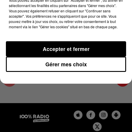
Vous pouvez accepter en cliquant sur "Accepter et fermer", ou affiner en
28 avril 2025 - 1 min 14 sec
sélectionnant les finalités et/ou partenaires dans "Gérer mes choix".
Vous pouvez également refuser en cliquant sur "Continuer sans
L'AGENDA DES HAUTES-PYRÉNÉES DU
accepter". Vos préférences ne s'appliqueront que pour ce site. Vous
28/04/2025 À 10H40
pouvez mettre à jour vos choix, ou retirer votre consentement à tout
moment via le lien "Gérer les cookies" situé en bas de chaque page.
L'agenda des Hautes-Pyrénées
Accepter et fermer
Gérer mes choix