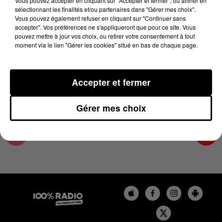
Vous pouvez accepter en cliquant sur "Accepter et fermer", ou affiner en
27 décembre 2023 - 1 min 14 sec
sélectionnant les finalités et/ou partenaires dans "Gérer mes choix".
Vous pouvez également refuser en cliquant sur "Continuer sans
L'AGENDA DES HAUTES-PYRÉNÉES DU
accepter". Vos préférences ne s'appliqueront que pour ce site. Vous
27/12/2023 À 07H48
pouvez mettre à jour vos choix, ou retirer votre consentement à tout
moment via le lien "Gérer les cookies" situé en bas de chaque page.
L'agenda des Hautes-Pyrénées
Accepter et fermer
Gérer mes choix