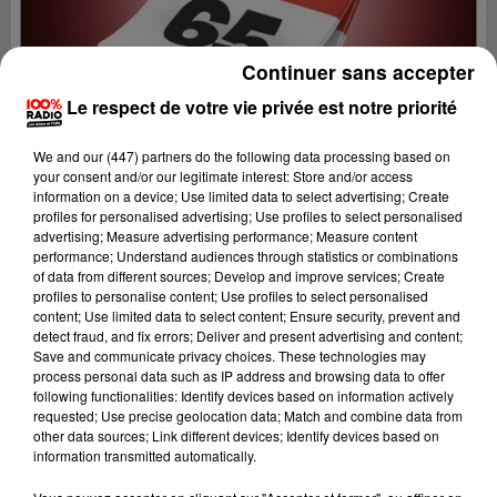
Continuer sans accepter
Le respect de votre vie privée est notre priorité
We and
our (447) partners
do the following data processing based on
your consent and/or our legitimate interest: Store and/or access
information on a device; Use limited data to select advertising; Create
profiles for personalised advertising; Use profiles to select personalised
advertising; Measure advertising performance; Measure content
performance; Understand audiences through statistics or combinations
of data from different sources; Develop and improve services; Create
profiles to personalise content; Use profiles to select personalised
content; Use limited data to select content; Ensure security, prevent and
Lecture (1 min 14 sec)
detect fraud, and fix errors; Deliver and present advertising and content;
Save and communicate privacy choices. These technologies may
process personal data such as IP address and browsing data to offer
following functionalities: Identify devices based on information actively
requested; Use precise geolocation data; Match and combine data from
100%
other data sources; Link different devices; Identify devices based on
information transmitted automatically.
100% Radio l'agenda des Hautes-Pyrénées