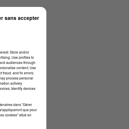
rénées
r sans accepter
erest: Store and/or
tising; Use profiles to
tand audiences through
personalise content; Use
 fraud, and fix errors;
 may process personal
mation actively
vices; Identify devices
rtenaires dans "Gérer
s'appliqueront que pour
les cookies" situé en