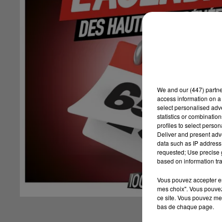
We and
our (447) partn
access information on a 
select personalised ad
statistics or combinatio
profiles to select person
Deliver and present adv
data such as IP address 
requested; Use precise g
based on information tra
Vous pouvez accepter en 
mes choix". Vous pouvez
ce site. Vous pouvez met
bas de chaque page.