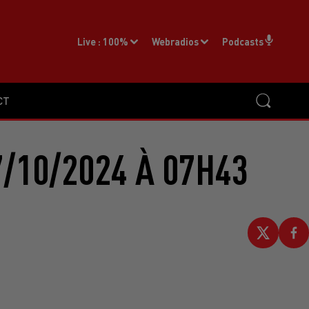
Live :
100%
Webradios
Podcasts
CT
/10/2024 À 07H43