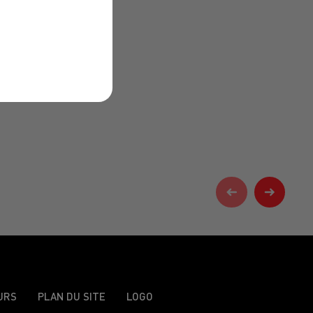
URS
PLAN DU SITE
LOGO