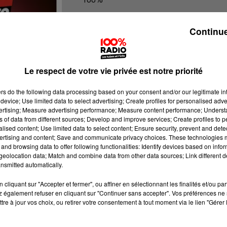
100% Radio l'agenda des Hautes-Py
Continue
Le respect de votre vie privée est notre priorité
ers
do the following data processing based on your consent and/or our legitimate int
device; Use limited data to select advertising; Create profiles for personalised adver
vertising; Measure advertising performance; Measure content performance; Unders
ns of data from different sources; Develop and improve services; Create profiles to 
alised content; Use limited data to select content; Ensure security, prevent and detect
ertising and content; Save and communicate privacy choices. These technologies
and browsing data to offer following functionalities: Identify devices based on infor
eolocation data; Match and combine data from other data sources; Link different de
nsmitted automatically.
cliquant sur "Accepter et fermer", ou affiner en sélectionnant les finalités et/ou pa
 également refuser en cliquant sur "Continuer sans accepter". Vos préférences ne 
tre à jour vos choix, ou retirer votre consentement à tout moment via le lien "Gérer 