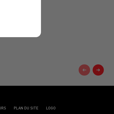
URS
PLAN DU SITE
LOGO