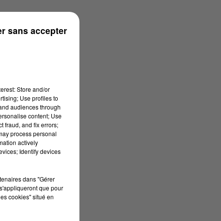
rénées
r sans accepter
erest: Store and/or
tising; Use profiles to
tand audiences through
personalise content; Use
 fraud, and fix errors;
 may process personal
mation actively
vices; Identify devices
rtenaires dans "Gérer
s'appliqueront que pour
les cookies" situé en