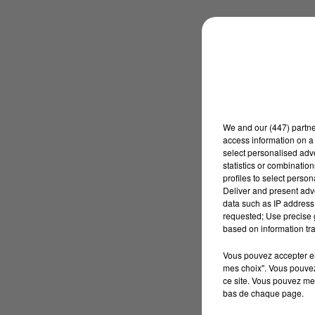
We and
our (447) partn
access information on a 
select personalised ad
statistics or combinatio
profiles to select person
Deliver and present adv
data such as IP address 
requested; Use precise g
based on information tra
Vous pouvez accepter en 
mes choix". Vous pouvez
ce site. Vous pouvez met
bas de chaque page.