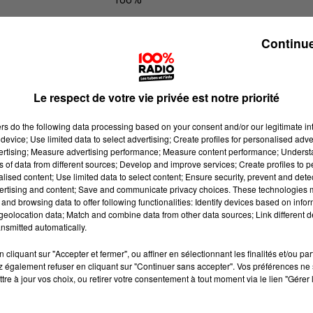
100% Radio l'agenda des Hautes-Py
Continue
Le respect de votre vie privée est notre priorité
ers
do the following data processing based on your consent and/or our legitimate int
device; Use limited data to select advertising; Create profiles for personalised adver
vertising; Measure advertising performance; Measure content performance; Unders
ns of data from different sources; Develop and improve services; Create profiles to 
alised content; Use limited data to select content; Ensure security, prevent and detect
ertising and content; Save and communicate privacy choices. These technologies
and browsing data to offer following functionalities: Identify devices based on infor
eolocation data; Match and combine data from other data sources; Link different de
nsmitted automatically.
cliquant sur "Accepter et fermer", ou affiner en sélectionnant les finalités et/ou pa
 également refuser en cliquant sur "Continuer sans accepter". Vos préférences ne 
tre à jour vos choix, ou retirer votre consentement à tout moment via le lien "Gérer 