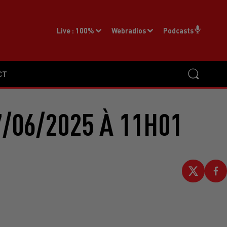
Live :
100%
Webradios
Podcasts
CT
/06/2025 À 11H01