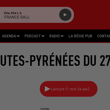
Ella, Elle L A
FRANCE GALL
AGENDA
PODCAST
RADIO
LA RÉGIE PUB
CONTA
UTES-PYRÉNÉES DU 27
Lecture (1 min 24 sec)
100%