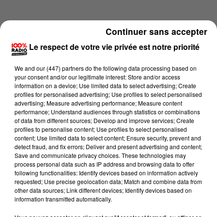
Continuer sans accepter
Le respect de votre vie privée est notre priorité
We and
our (447) partners
do the following data processing based on
your consent and/or our legitimate interest: Store and/or access
information on a device; Use limited data to select advertising; Create
profiles for personalised advertising; Use profiles to select personalised
advertising; Measure advertising performance; Measure content
performance; Understand audiences through statistics or combinations
of data from different sources; Develop and improve services; Create
profiles to personalise content; Use profiles to select personalised
content; Use limited data to select content; Ensure security, prevent and
Lecture (1 min 24 sec)
detect fraud, and fix errors; Deliver and present advertising and content;
Save and communicate privacy choices. These technologies may
process personal data such as IP address and browsing data to offer
following functionalities: Identify devices based on information actively
requested; Use precise geolocation data; Match and combine data from
100%
other data sources; Link different devices; Identify devices based on
information transmitted automatically.
100% Radio l'agenda des Hautes-Pyrénées