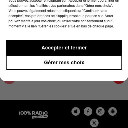
Vous pouvez accepter en cliquant sur "Accepter et fermer", ou affiner en
26 mai 2025 - 1 min 24 sec
sélectionnant les finalités et/ou partenaires dans "Gérer mes choix".
Vous pouvez également refuser en cliquant sur "Continuer sans
L'AGENDA DES HAUTES-PYRÉNÉES DU
accepter". Vos préférences ne s'appliqueront que pour ce site. Vous
26/05/2025 À 11H00
pouvez mettre à jour vos choix, ou retirer votre consentement à tout
moment via le lien "Gérer les cookies" situé en bas de chaque page.
L'agenda des Hautes-Pyrénées
Accepter et fermer
Gérer mes choix