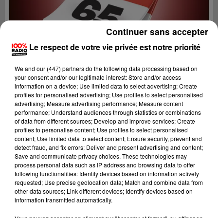
Continuer sans accepter
Le respect de votre vie privée est notre priorité
We and
our (447) partners
do the following data processing based on
your consent and/or our legitimate interest: Store and/or access
information on a device; Use limited data to select advertising; Create
profiles for personalised advertising; Use profiles to select personalised
advertising; Measure advertising performance; Measure content
performance; Understand audiences through statistics or combinations
of data from different sources; Develop and improve services; Create
profiles to personalise content; Use profiles to select personalised
content; Use limited data to select content; Ensure security, prevent and
Lecture (1 min 13 sec)
detect fraud, and fix errors; Deliver and present advertising and content;
Save and communicate privacy choices. These technologies may
process personal data such as IP address and browsing data to offer
following functionalities: Identify devices based on information actively
requested; Use precise geolocation data; Match and combine data from
100%
other data sources; Link different devices; Identify devices based on
information transmitted automatically.
100% Radio l'agenda des Hautes-Pyrénées