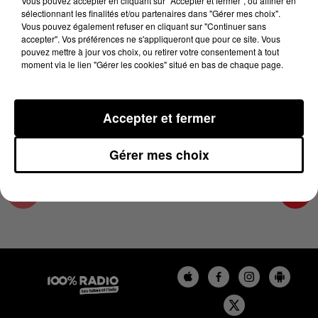
Vous pouvez accepter en cliquant sur "Accepter et fermer", ou affiner en
25 février 2024 - 1 min 13 sec
sélectionnant les finalités et/ou partenaires dans "Gérer mes choix".
Vous pouvez également refuser en cliquant sur "Continuer sans
L'AGENDA DES HAUTES-PYRÉNÉES DU
accepter". Vos préférences ne s'appliqueront que pour ce site. Vous
25/02/2024 À 11H34
pouvez mettre à jour vos choix, ou retirer votre consentement à tout
moment via le lien "Gérer les cookies" situé en bas de chaque page.
L'agenda des Hautes-Pyrénées
Accepter et fermer
Gérer mes choix